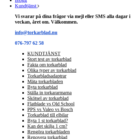
Blogg
Kundtjänst
Vi svarar på dina frågor via mejl eller SMS alla dagar i
veckan, året om. Välkommen.
info@torkarblad.nu
076-797 62 58
KUNDTJÄNST
Stort test av torkarblad
Fakta om torkarblad
Olika typer av torkarblad
Torkarbladsadaptrar
Mäta torkarbladen
Byta torkarblad
Ställa in torkararmarna
Skötsel av torkarblad
Flatblade vs Old School
PPS vs Valeo vs Bosch
Torkarblad till elbilar
Byta 1 st torkarblad?
Kan det skilja 1 cm?
Rengöra torkarbladen
Renovera torkarblad