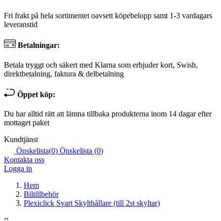
Fri frakt på hela sortimentet oavsett köpebelopp samt 1-3 vardagars
leveranstid
Betalningar:
Betala tryggt och säkert med Klarna som erbjuder kort, Swish,
direktbetalning, faktura & delbetalning
Öppet köp:
Du har alltid rätt att lämna tillbaka produkterna inom 14 dagar efter
mottaget paket
Kundtjänst
Önskelista
(
0
)
Önskelista
(
0
)
Kontakta oss
Logga in
Hem
Biltillbehör
Plexiclick Svart Skylthållare (till 2st skyltar)