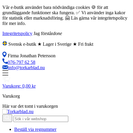
Vår e-butik använder bara nödvändiga cookies 🍪 för att
grundläggande funktioner ska fungera. ✅ Vi använder inga kakor
för statistik eller marknadsföring. 🤗 Läs gärna vår integritetspolicy
för mer info.
Integritetspolicy
Jag förstår
done
Svensk e-butik ★ Lager i Sverige ★ Fri frakt
Firma Jonathan Petersson
076-797 62 58
info@torkarblad.nu
Varukorg:
0,00 kr
Varukorg
Här var det tomt i varukorgen
Beställ via regnummer