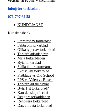
veckan, året om. Välkommen.
info@torkarblad.nu
076-797 62 58
KUNDTJÄNST
Kunskapsbank
Stort test av torkarblad
Fakta om torkarblad
Olika typer av torkarblad
Torkarbladsadaptrar
Mäta torkarbladen
Byta torkarblad
Ställa in torkararmarna
Skötsel av torkarblad
Flatblade vs Old School
PPS vs Valeo vs Bosch
Torkarblad till elbilar
Byta 1 st torkarblad?
Kan det skilja 1 cm?
Rengöra torkarbladen
Renovera torkarblad
Dax att byta torkarblad