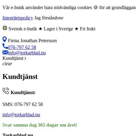
Vår e-butik använder bara nödvändiga cookies 🍪 för att grundläggande
Integritetspolicy
Jag förstår
done
Svensk e-butik ★ Lager i Sverige ★ Fri frakt
Firma Jonathan Petersson
076-797 62 58
info@torkarblad.nu
Kundtjänst
clear
Kundtjänst
Kundtjänst:
SMS: 076-797 62 58
info@torkarblad.nu
Svar samma dag 365 dagar om året!
Torkarblad.nu