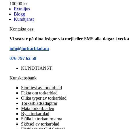
100,00 kr
Extraljus
Blogg
Kundtjänst
Kontakta oss
Vi svarar på dina frågor via mejl eller SMS alla dagar i vec
info@torkarblad.nu
076-797 62 58
KUNDTJÄNST
Kunskapsbank
Stort test av torkarblad
Fakta om torkarblad
Olika typer av torkarblad
Torkarbladsadaptrar
Mäta torkarbladen
Byta torkarblad
Ställa in torkararmarna
Skötsel av torkarblad