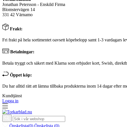
Jonathan Petersson - Enskild Firma
Blomstervägen 14
331 42 Värnamo
Frakt:
Fri frakt på hela sortimentet oavsett köpebelopp samt 1-3 vardagars le
Betalningar:
Betala tryggt och säkert med Klarna som erbjuder kort, Swish, direktb
Öppet köp:
Du har alltid rätt att lämna tillbaka produkterna inom 14 dagar efter m
Kundtjänst
Logga in
Önskelista
(
0
)
Önskelista
(
0
)