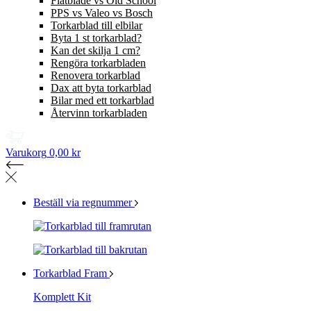
Flatblade vs Old School
PPS vs Valeo vs Bosch
Torkarblad till elbilar
Byta 1 st torkarblad?
Kan det skilja 1 cm?
Rengöra torkarbladen
Renovera torkarblad
Dax att byta torkarblad
Bilar med ett torkarblad
Återvinn torkarbladen
Varukorg
0,00 kr
Beställ via regnummer
Torkarblad Fram
Komplett Kit