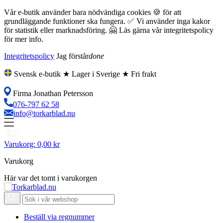
Vår e-butik använder bara nödvändiga cookies 🍪 för att
grundläggande funktioner ska fungera. ✅ Vi använder inga kakor
för statistik eller marknadsföring. 🤗 Läs gärna vår integritetspolicy
för mer info.
Integritetspolicy
Jag förstår
done
Svensk e-butik ★ Lager i Sverige ★ Fri frakt
Firma Jonathan Petersson
076-797 62 58
info@torkarblad.nu
Varukorg:
0,00 kr
Varukorg
Här var det tomt i varukorgen
Beställ via regnummer