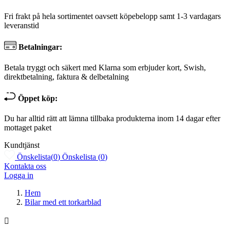
Fri frakt på hela sortimentet oavsett köpebelopp samt 1-3 vardagars
leveranstid
Betalningar:
Betala tryggt och säkert med Klarna som erbjuder kort, Swish,
direktbetalning, faktura & delbetalning
Öppet köp:
Du har alltid rätt att lämna tillbaka produkterna inom 14 dagar efter
mottaget paket
Kundtjänst
Önskelista
(
0
)
Önskelista
(
0
)
Kontakta oss
Logga in
Hem
Bilar med ett torkarblad
