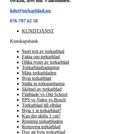
veckan, året om. Välkommen.
info@torkarblad.nu
076-797 62 58
KUNDTJÄNST
Kunskapsbank
Stort test av torkarblad
Fakta om torkarblad
Olika typer av torkarblad
Torkarbladsadaptrar
Mäta torkarbladen
Byta torkarblad
Ställa in torkararmarna
Skötsel av torkarblad
Flatblade vs Old School
PPS vs Valeo vs Bosch
Torkarblad till elbilar
Byta 1 st torkarblad?
Kan det skilja 1 cm?
Rengöra torkarbladen
Renovera torkarblad
Dax att byta torkarblad