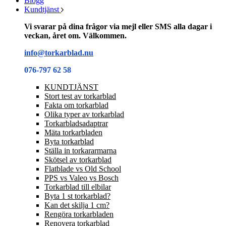
Blogg
Kundtjänst
Vi svarar på dina frågor via mejl eller SMS alla dagar i
veckan, året om. Välkommen.
info@torkarblad.nu
076-797 62 58
KUNDTJÄNST
Stort test av torkarblad
Fakta om torkarblad
Olika typer av torkarblad
Torkarbladsadaptrar
Mäta torkarbladen
Byta torkarblad
Ställa in torkararmarna
Skötsel av torkarblad
Flatblade vs Old School
PPS vs Valeo vs Bosch
Torkarblad till elbilar
Byta 1 st torkarblad?
Kan det skilja 1 cm?
Rengöra torkarbladen
Renovera torkarblad