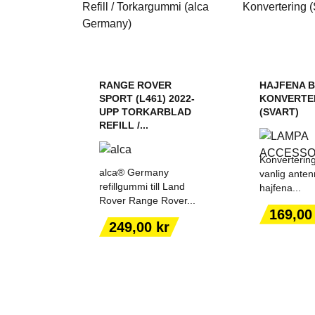
RANGE ROVER
HAJFENA 
SPORT (L461) 2022-
KONVERTE
UPP TORKARBLAD
(SVART)
REFILL /...
Konvertering
alca® Germany
vanlig antenn
refillgummi till Land
hajfena...
Rover Range Rover...
Pris
169,00
LÄGG TILL I
LÄGG T
Pris
249,00 kr
VARUKORGEN
VARUK