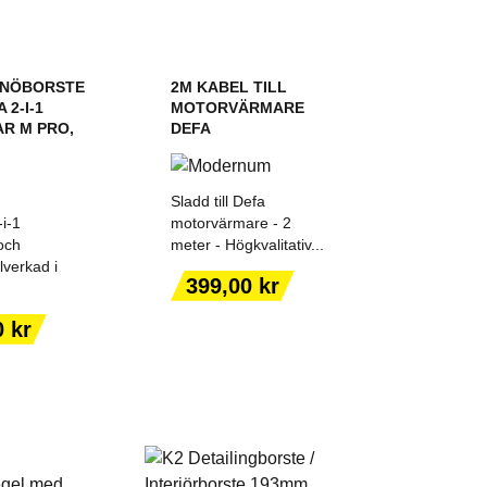
SNÖBORSTE
2M KABEL TILL
 2-I-1
MOTORVÄRMARE
R M PRO,
DEFA
Sladd till Defa
i-1
motorvärmare - 2
och
meter - Högkvalitativ...
llverkad i
Pris
399,00 kr
 TILL I
LÄGG TILL I
KORGEN
VARUKORGEN
0 kr