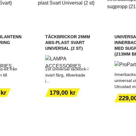
BILANTENN
TÄCKBRICKOR 29MM
UNIVERS
RING
ABS-PLAST SVART
INNERBA
UNIVERSAL (2 ST)
MED SUG
(213MM B
s-kit från
2st universal täcklock i
Innerbacks
 till
svart färg, tillverkade
universal u
i...
Utrustad m
Pris
 kr
179,00 kr
ILL I
LÄGG TILL I
LÄGG
Pris
229,0
ORGEN
VARUKORGEN
VARU