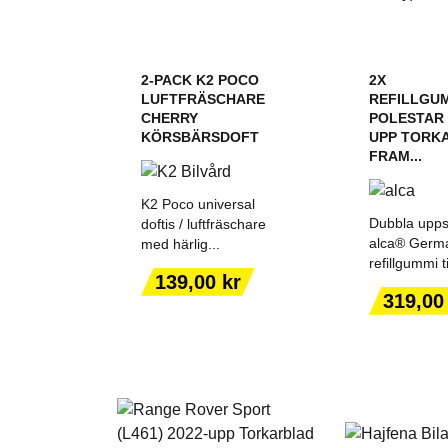
2-PACK K2 POCO
2X
LUFTFRÄSCHARE
REFILLGU
CHERRY
POLESTAR 
KÖRSBÄRSDOFT
UPP TORK
FRAM...
K2 Poco universal
Dubbla upps
doftis / luftfräschare
alca® Germ
med härlig...
refillgummi til
LÄGG TILL I
LÄGG T
Pris
139,00 kr
VARUKORGEN
VARUK
Pris
319,00