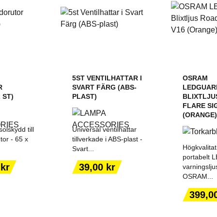
5ST VENTILHATTAR I
OSRAM
R
SVART FÄRG (ABS-
LEDGUAR
 ST)
PLAST)
BLIXTLJU
FLARE SI
(ORANGE)
solskydd till
Universal ventilhattar
tor - 65 x
tillverkade i ABS-plast -
Högkvalitat
Svart...
portabelt 
Pris
 kr
39,00 kr
varningslju
OSRAM...
ILL I
LÄGG TILL I
LÄGG
ORGEN
VARUKORGEN
VARU
Pris
399,0