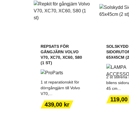
REPSATS FÖR
SOLSKYDD
GÅNGJÄRN VOLVO
SIDORUTO
V70, XC70, XC60, S80
65X45CM (2
(1 ST)
2 st stilrena 
1 st reparationskit för
bilens sidoru
dörrgångjärn till Volvo
45 cm...
V70,...
Pris
119,00
Pris
439,00 kr
LÄGG TILL I
LÄGG T
VARUKORGEN
VARUK