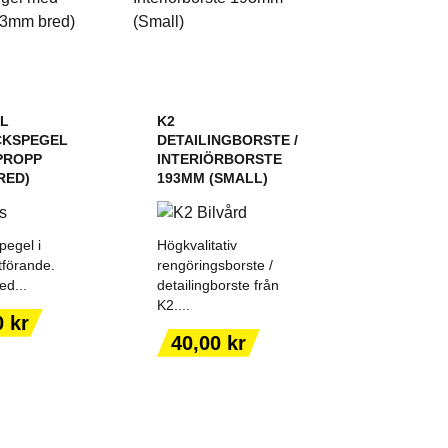
AL
K2
CKSPEGEL
DETAILINGBORSTE /
PROPP
INTERIÖRBORSTE
RED)
193MM (SMALL)
pegel i
Högkvalitativ
tförande.
rengöringsborste /
ed...
detailingborste från
K2....
 TILL I
LÄGG TILL I
0 kr
KORGEN
VARUKORGEN
Pris
40,00 kr