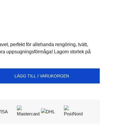
t, perfekt för allehanda rengöring, tvätt,
 bra uppsugningsförmåga! Lagom storlek på
LÄGG TILL I VARUKORGEN