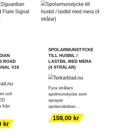
SPOLARMUNSTYCKE
DIAN
TILL HUSBIL /
S ROAD
LASTBIL MED MERA
GNAL V16
(4 STRÅLAR)
Fyra strålars
ivt och
spolmunstycke som
LED
sprayar
s från
spolarvätskan...
 TILL I
LÄGG TILL I
Pris
159,00 kr
KORGEN
VARUKORGEN
0 kr