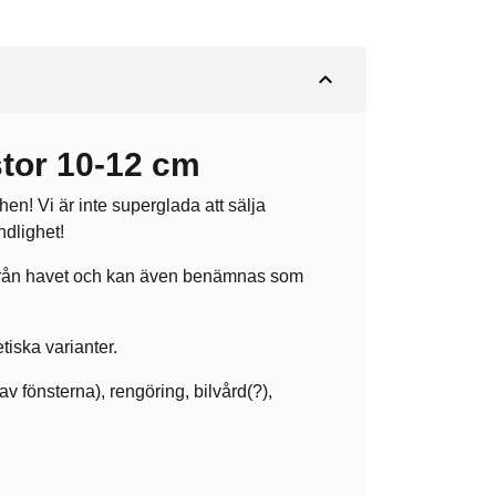
expand_less
tor 10-12 cm
schen! Vi är inte superglada att sälja
ndlighet!
 från havet och kan även benämnas som
iska varianter.
v fönsterna), rengöring, bilvård(?),