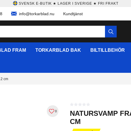
SVENSK E-BUTIK ★ LAGER I SVERIGE ★ FRI FRAKT
58
info@torkarblad.nu
Kundtjänst
LAD FRAM
TORKARBLAD BAK
BILTILLBEHÖR
12 cm
0
NATURSVAMP FRÅ
CM