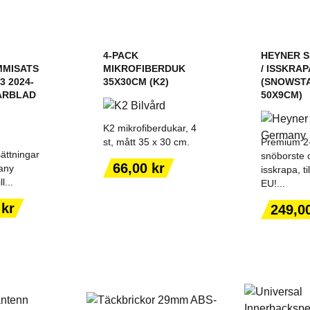
4-PACK
HEYNER 
MMISATS
MIKROFIBERDUK
/ ISSKRAPA
3 2024-
35X30CM (K2)
(SNOWSTA
ARBLAD
50X9CM)
K2 mikrofiberdukar, 4
st, mått 35 x 30 cm.
Premium 2-
ättningar
snöborste 
Pris
66,00 kr
any
isskrapa, ti
l...
EU!...
ILL I
LÄGG TILL I
LÄGG
ORGEN
VARUKORGEN
VARU
Pris
 kr
249,0