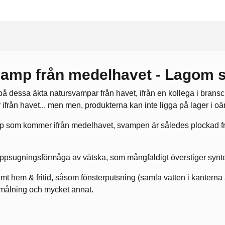
amp från medelhavet - Lagom s
 parti på dessa äkta natursvampar från havet, ifrån en kollega i bran
från havet... men men, produkterna kan inte ligga på lager i oä
vamp som kommer ifrån medelhavet, svampen är således plockad
uppsugningsförmåga av vätska, som mångfaldigt överstiger syntet
mt hem & fritid, såsom fönsterputsning (samla vatten i kanterna a
målning och mycket annat.