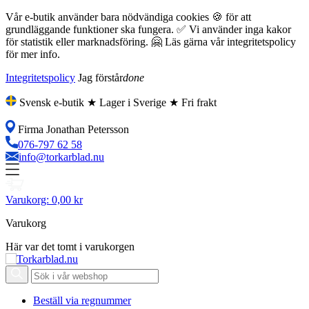
Vår e-butik använder bara nödvändiga cookies 🍪 för att
grundläggande funktioner ska fungera. ✅ Vi använder inga kakor
för statistik eller marknadsföring. 🤗 Läs gärna vår integritetspolicy
för mer info.
Integritetspolicy
Jag förstår
done
Svensk e-butik ★ Lager i Sverige ★ Fri frakt
Firma Jonathan Petersson
076-797 62 58
info@torkarblad.nu
Varukorg:
0,00 kr
Varukorg
Här var det tomt i varukorgen
Beställ via regnummer