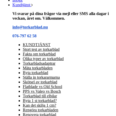
Blogg
Kundtjänst
Vi svarar på dina frågor via mejl eller SMS alla dagar i
veckan, året om. Välkommen.
info@torkarblad.nu
076-797 62 58
KUNDTJÄNST
Stort test av torkarblad
Fakta om torkarblad
Olika typer av torkarblad
Torkarbladsadaptrar
Mäta torkarbladen
Byta torkarblad
Ställa in torkararmarna
Skötsel av torkarblad
Flatblade vs Old School
PPS vs Valeo vs Bosch
Torkarblad till elbilar
Byta 1 st torkarblad?
Kan det skilja 1 cm?
Rengöra torkarbladen
Renovera torkarblad