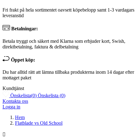
Fri frakt på hela sortimentet oavsett köpebelopp samt 1-3 vardagars
leveranstid
Betalningar:
Betala tryggt och säkert med Klarna som erbjuder kort, Swish,
direktbetalning, faktura & delbetalning
Öppet köp:
Du har alltid rätt att lämna tillbaka produkterna inom 14 dagar efter
mottaget paket
Kundtjänst
Önskelista
(
0
)
Önskelista
(
0
)
Kontakta oss
Logga in
Hem
Flatblade vs Old School
