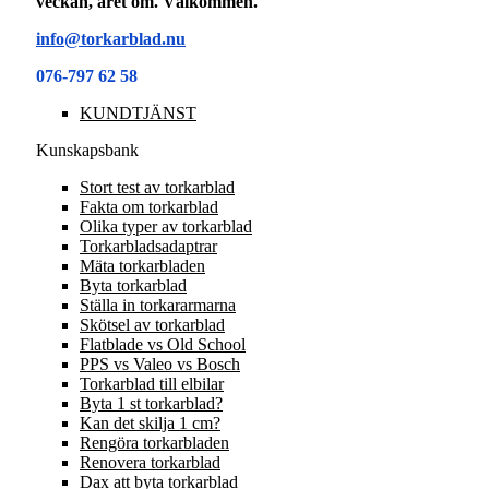
veckan, året om. Välkommen.
info@torkarblad.nu
076-797 62 58
KUNDTJÄNST
Kunskapsbank
Stort test av torkarblad
Fakta om torkarblad
Olika typer av torkarblad
Torkarbladsadaptrar
Mäta torkarbladen
Byta torkarblad
Ställa in torkararmarna
Skötsel av torkarblad
Flatblade vs Old School
PPS vs Valeo vs Bosch
Torkarblad till elbilar
Byta 1 st torkarblad?
Kan det skilja 1 cm?
Rengöra torkarbladen
Renovera torkarblad
Dax att byta torkarblad