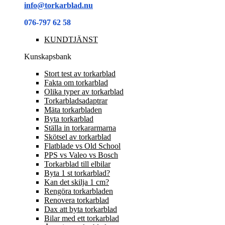
info@torkarblad.nu
076-797 62 58
KUNDTJÄNST
Kunskapsbank
Stort test av torkarblad
Fakta om torkarblad
Olika typer av torkarblad
Torkarbladsadaptrar
Mäta torkarbladen
Byta torkarblad
Ställa in torkararmarna
Skötsel av torkarblad
Flatblade vs Old School
PPS vs Valeo vs Bosch
Torkarblad till elbilar
Byta 1 st torkarblad?
Kan det skilja 1 cm?
Rengöra torkarbladen
Renovera torkarblad
Dax att byta torkarblad
Bilar med ett torkarblad