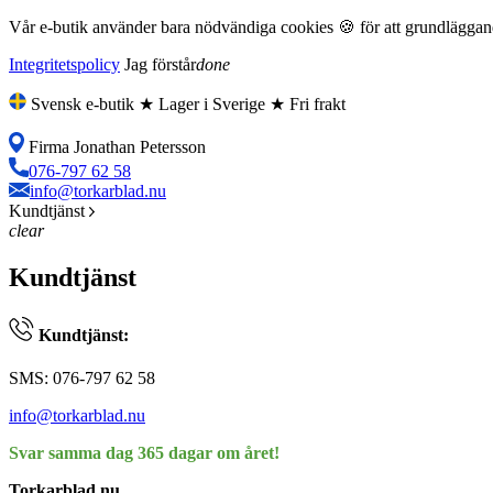
Vår e-butik använder bara nödvändiga cookies 🍪 för att grundläggande
Integritetspolicy
Jag förstår
done
Svensk e-butik ★ Lager i Sverige ★ Fri frakt
Firma Jonathan Petersson
076-797 62 58
info@torkarblad.nu
Kundtjänst
clear
Kundtjänst
Kundtjänst:
SMS: 076-797 62 58
info@torkarblad.nu
Svar samma dag 365 dagar om året!
Torkarblad.nu