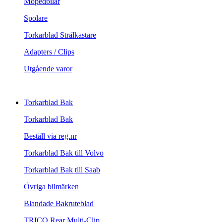
Mopedbilar
Spolare
Torkarblad Strålkastare
Adapters / Clips
Utgående varor
Torkarblad Bak
Torkarblad Bak
Beställ via reg.nr
Torkarblad Bak till Volvo
Torkarblad Bak till Saab
Övriga bilmärken
Blandade Bakruteblad
TRICO Rear Multi-Clip