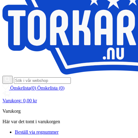
Önskelista
(
0
)
Önskelista
(
0
)
Varukorg:
0,00 kr
Varukorg
Här var det tomt i varukorgen
Beställ via regnummer