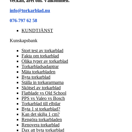
veckan, året om. Välkommen.
info@torkarblad.nu
076-797 62 58
KUNDTJÄNST
Kunskapsbank
Stort test av torkarblad
Fakta om torkarblad
Olika typer av torkarblad
Torkarbladsadaptrar
Mäta torkarbladen
Byta torkarblad
Ställa in torkararmarna
Skötsel av torkarblad
Flatblade vs Old School
PPS vs Valeo vs Bosch
Torkarblad till elbilar
Byta 1 st torkarblad?
Kan det skilja 1 cm?
Rengöra torkarbladen
Renovera torkarblad
Dax att byta torkarblad