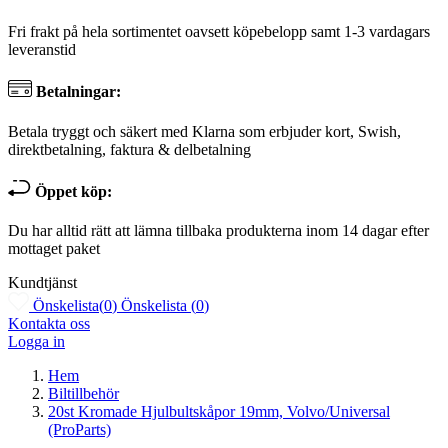
Fri frakt på hela sortimentet oavsett köpebelopp samt 1-3 vardagars
leveranstid
Betalningar:
Betala tryggt och säkert med Klarna som erbjuder kort, Swish,
direktbetalning, faktura & delbetalning
Öppet köp:
Du har alltid rätt att lämna tillbaka produkterna inom 14 dagar efter
mottaget paket
Kundtjänst
Önskelista
(
0
)
Önskelista
(
0
)
Kontakta oss
Logga in
Hem
Biltillbehör
20st Kromade Hjulbultskåpor 19mm, Volvo/Universal
(ProParts)