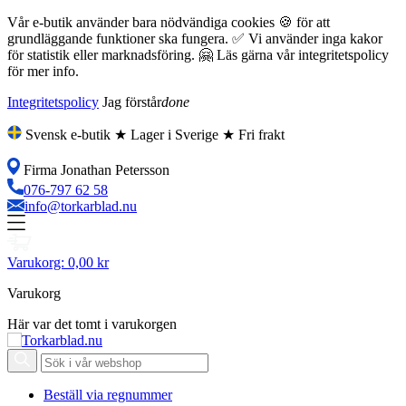
Vår e-butik använder bara nödvändiga cookies 🍪 för att
grundläggande funktioner ska fungera. ✅ Vi använder inga kakor
för statistik eller marknadsföring. 🤗 Läs gärna vår integritetspolicy
för mer info.
Integritetspolicy
Jag förstår
done
Svensk e-butik ★ Lager i Sverige ★ Fri frakt
Firma Jonathan Petersson
076-797 62 58
info@torkarblad.nu
Varukorg:
0,00 kr
Varukorg
Här var det tomt i varukorgen
Beställ via regnummer