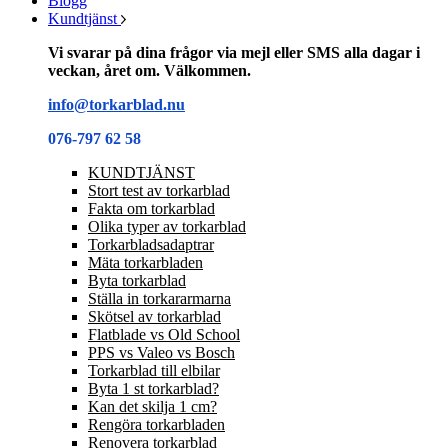
Blogg
Kundtjänst
Vi svarar på dina frågor via mejl eller SMS alla dagar i
veckan, året om. Välkommen.
info@torkarblad.nu
076-797 62 58
KUNDTJÄNST
Stort test av torkarblad
Fakta om torkarblad
Olika typer av torkarblad
Torkarbladsadaptrar
Mäta torkarbladen
Byta torkarblad
Ställa in torkararmarna
Skötsel av torkarblad
Flatblade vs Old School
PPS vs Valeo vs Bosch
Torkarblad till elbilar
Byta 1 st torkarblad?
Kan det skilja 1 cm?
Rengöra torkarbladen
Renovera torkarblad