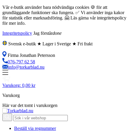
Vår e-butik använder bara nödvändiga cookies 🍪 för att
grundläggande funktioner ska fungera. ✅ Vi använder inga kakor
för statistik eller marknadsföring. 🤗 Läs gärna vår integritetspolicy
för mer info.
Integritetspolicy
Jag förstår
done
Svensk e-butik ★ Lager i Sverige ★ Fri frakt
Firma Jonathan Petersson
076-797 62 58
info@torkarblad.nu
Varukorg:
0,00 kr
Varukorg
Här var det tomt i varukorgen
Beställ via regnummer