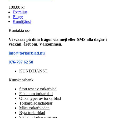
100,00 kr
Extraljus
Blogg
Kundtjänst
Kontakta oss
Vi svarar på dina frågor via mejl eller SMS alla dagar i
veckan, året om. Välkommen.
info@torkarblad.nu
076-797 62 58
KUNDTJÄNST
Kunskapsbank
Stort test av torkarblad
Fakta om torkarblad
Olika typer av torkarblad
Torkarbladsadaptrar
Mäta torkarbladen
Byta torkarblad
Ställa in torkararmarna