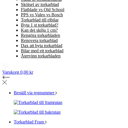
Skötsel av torkarblad
Flatblade vs Old School
PPS vs Valeo vs Bosch
Torkarblad till elbilar
Byta 1 st torkarblad?
Kan det skilja 1 cm?
Rengöra torkarbladen
Renovera torkarblad
Dax att byta torkarblad
Bilar med ett torkarblad
Återvinn torkarbladen
Varukorg
0,00 kr
Beställ via regnummer
Torkarblad Fram