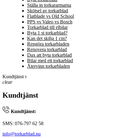
Ställa in torkararmarna
Skötsel av torkarblad
Flatblade vs Old School
PPS vs Valeo vs Bosch
Torkarblad till elbilar
Byta 1 st torkarblad?
Kan det skilja 1 cm?
Rengöra torkarbladen
Renovera torkarblad
Dax att byta torkarblad
Bilar med ett torkarblad
Återvinn torkarbladen
Kundtjänst
clear
Kundtjänst
Kundtjänst:
SMS: 076-797 62 58
info@torkarblad.nu