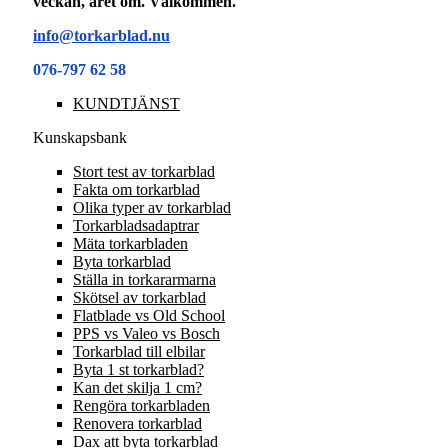
veckan, året om. Välkommen.
info@torkarblad.nu
076-797 62 58
KUNDTJÄNST
Kunskapsbank
Stort test av torkarblad
Fakta om torkarblad
Olika typer av torkarblad
Torkarbladsadaptrar
Mäta torkarbladen
Byta torkarblad
Ställa in torkararmarna
Skötsel av torkarblad
Flatblade vs Old School
PPS vs Valeo vs Bosch
Torkarblad till elbilar
Byta 1 st torkarblad?
Kan det skilja 1 cm?
Rengöra torkarbladen
Renovera torkarblad
Dax att byta torkarblad