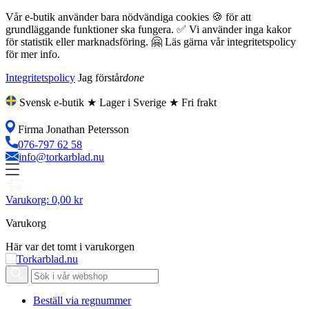
Vår e-butik använder bara nödvändiga cookies 🍪 för att
grundläggande funktioner ska fungera. ✅ Vi använder inga kakor
för statistik eller marknadsföring. 🤗 Läs gärna vår integritetspolicy
för mer info.
Integritetspolicy
Jag förstår
done
Svensk e-butik ★ Lager i Sverige ★ Fri frakt
Firma Jonathan Petersson
076-797 62 58
info@torkarblad.nu
Varukorg:
0,00 kr
Varukorg
Här var det tomt i varukorgen
Beställ via regnummer