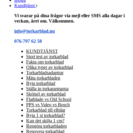
Blogg
Kundtjänst
Vi svarar på dina frågor via mejl eller SMS alla dagar i
veckan, året om. Välkommen.
info@torkarblad.nu
076-797 62 58
KUNDTJÄNST
Stort test av torkarblad
Fakta om torkarblad
Olika typer av torkarblad
Torkarbladsadaptrar
Mäta torkarbladen
Byta torkarblad
Ställa in torkararmarna
Skötsel av torkarblad
Flatblade vs Old School
PPS vs Valeo vs Bosch
Torkarblad till elbilar
Byta 1 st torkarblad?
Kan det skilja 1 cm?
Rengöra torkarbladen
Renovera torkarblad