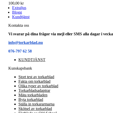
100,00 kr
Extraljus
Blogg
Kundtjänst
Kontakta oss
Vi svarar på dina frågor via mejl eller SMS alla dagar i vec
info@torkarblad.nu
076-797 62 58
KUNDTJÄNST
Kunskapsbank
Stort test av torkarblad
Fakta om torkarblad
Olika typer av torkarblad
Torkarbladsadaptrar
Mäta torkarbladen
Byta torkarblad
Ställa in torkararmarna
Skötsel av torkarblad