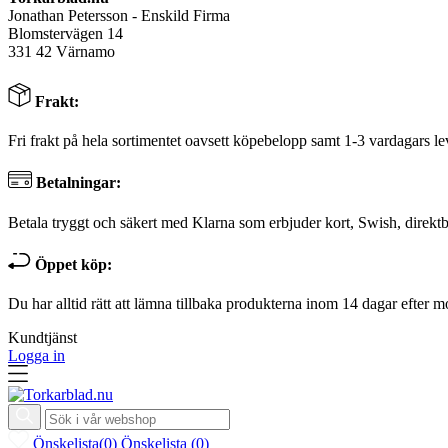
Jonathan Petersson - Enskild Firma
Blomstervägen 14
331 42 Värnamo
Frakt:
Fri frakt på hela sortimentet oavsett köpebelopp samt 1-3 vardagars le
Betalningar:
Betala tryggt och säkert med Klarna som erbjuder kort, Swish, direktb
Öppet köp:
Du har alltid rätt att lämna tillbaka produkterna inom 14 dagar efter m
Kundtjänst
Logga in
Önskelista
(
0
)
Önskelista
(
0
)