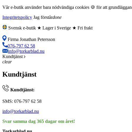
Vår e-butik använder bara nödvändiga cookies 🍪 för att grundläggande
Integritetspolicy
Jag förstår
done
Svensk e-butik ★ Lager i Sverige ★ Fri frakt
Firma Jonathan Petersson
076-797 62 58
info@torkarblad.nu
Kundtjänst
clear
Kundtjänst
Kundtjänst:
SMS: 076-797 62 58
info@torkarblad.nu
Svar samma dag 365 dagar om året!
Torkarblad.nu