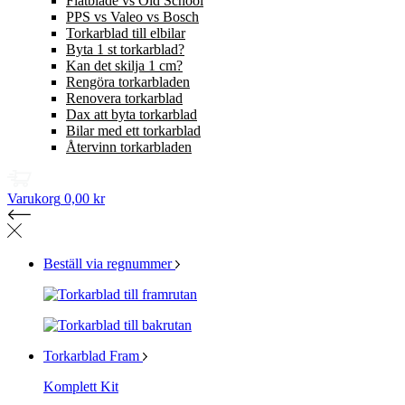
Flatblade vs Old School
PPS vs Valeo vs Bosch
Torkarblad till elbilar
Byta 1 st torkarblad?
Kan det skilja 1 cm?
Rengöra torkarbladen
Renovera torkarblad
Dax att byta torkarblad
Bilar med ett torkarblad
Återvinn torkarbladen
Varukorg
0,00 kr
Beställ via regnummer
Torkarblad Fram
Komplett Kit