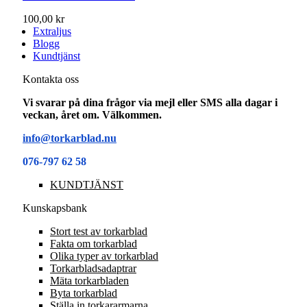
100,00 kr
Extraljus
Blogg
Kundtjänst
Kontakta oss
Vi svarar på dina frågor via mejl eller SMS alla dagar i
veckan, året om. Välkommen.
info@torkarblad.nu
076-797 62 58
KUNDTJÄNST
Kunskapsbank
Stort test av torkarblad
Fakta om torkarblad
Olika typer av torkarblad
Torkarbladsadaptrar
Mäta torkarbladen
Byta torkarblad
Ställa in torkararmarna