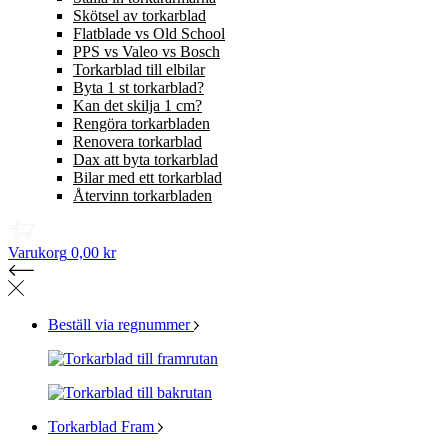
Skötsel av torkarblad
Flatblade vs Old School
PPS vs Valeo vs Bosch
Torkarblad till elbilar
Byta 1 st torkarblad?
Kan det skilja 1 cm?
Rengöra torkarbladen
Renovera torkarblad
Dax att byta torkarblad
Bilar med ett torkarblad
Återvinn torkarbladen
Varukorg
0,00 kr
Beställ via regnummer
Torkarblad Fram