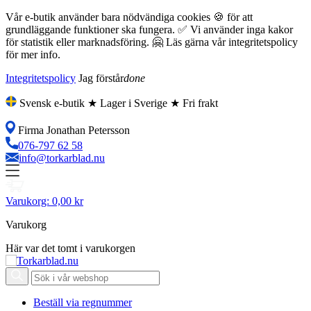
Vår e-butik använder bara nödvändiga cookies 🍪 för att
grundläggande funktioner ska fungera. ✅ Vi använder inga kakor
för statistik eller marknadsföring. 🤗 Läs gärna vår integritetspolicy
för mer info.
Integritetspolicy
Jag förstår
done
Svensk e-butik ★ Lager i Sverige ★ Fri frakt
Firma Jonathan Petersson
076-797 62 58
info@torkarblad.nu
Varukorg:
0,00 kr
Varukorg
Här var det tomt i varukorgen
Beställ via regnummer