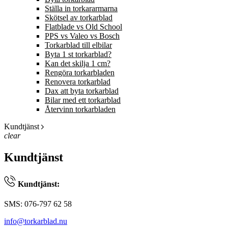
Ställa in torkararmarna
Skötsel av torkarblad
Flatblade vs Old School
PPS vs Valeo vs Bosch
Torkarblad till elbilar
Byta 1 st torkarblad?
Kan det skilja 1 cm?
Rengöra torkarbladen
Renovera torkarblad
Dax att byta torkarblad
Bilar med ett torkarblad
Återvinn torkarbladen
Kundtjänst
clear
Kundtjänst
Kundtjänst:
SMS: 076-797 62 58
info@torkarblad.nu