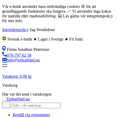
Vår e-butik använder bara nödvändiga cookies 🍪 för att
grundläggande funktioner ska fungera. ✅ Vi använder inga kakor
för statistik eller marknadsföring. 🤗 Läs gärna vår integritetspolicy
för mer info.
Integritetspolicy
Jag förstår
done
Svensk e-butik ★ Lager i Sverige ★ Fri frakt
Firma Jonathan Petersson
076-797 62 58
info@torkarblad.nu
Varukorg:
0,00 kr
Varukorg
Här var det tomt i varukorgen
Beställ via regnummer