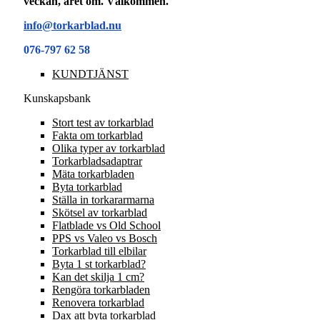
veckan, året om. Välkommen.
info@torkarblad.nu
076-797 62 58
KUNDTJÄNST
Kunskapsbank
Stort test av torkarblad
Fakta om torkarblad
Olika typer av torkarblad
Torkarbladsadaptrar
Mäta torkarbladen
Byta torkarblad
Ställa in torkararmarna
Skötsel av torkarblad
Flatblade vs Old School
PPS vs Valeo vs Bosch
Torkarblad till elbilar
Byta 1 st torkarblad?
Kan det skilja 1 cm?
Rengöra torkarbladen
Renovera torkarblad
Dax att byta torkarblad