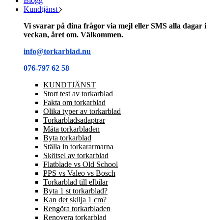
Blogg
Kundtjänst
Vi svarar på dina frågor via mejl eller SMS alla dagar i
veckan, året om. Välkommen.
info@torkarblad.nu
076-797 62 58
KUNDTJÄNST
Stort test av torkarblad
Fakta om torkarblad
Olika typer av torkarblad
Torkarbladsadaptrar
Mäta torkarbladen
Byta torkarblad
Ställa in torkararmarna
Skötsel av torkarblad
Flatblade vs Old School
PPS vs Valeo vs Bosch
Torkarblad till elbilar
Byta 1 st torkarblad?
Kan det skilja 1 cm?
Rengöra torkarbladen
Renovera torkarblad