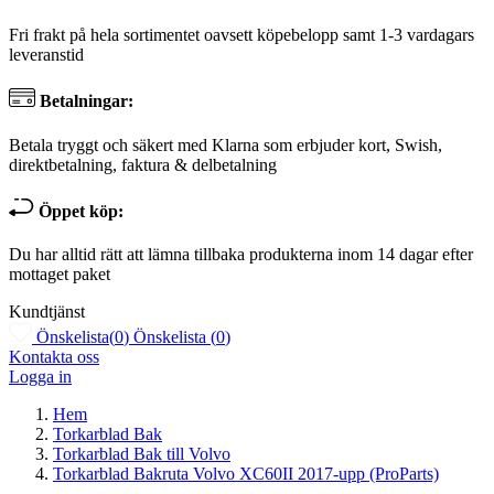
Fri frakt på hela sortimentet oavsett köpebelopp samt 1-3 vardagars
leveranstid
Betalningar:
Betala tryggt och säkert med Klarna som erbjuder kort, Swish,
direktbetalning, faktura & delbetalning
Öppet köp:
Du har alltid rätt att lämna tillbaka produkterna inom 14 dagar efter
mottaget paket
Kundtjänst
Önskelista
(
0
)
Önskelista
(
0
)
Kontakta oss
Logga in
Hem
Torkarblad Bak
Torkarblad Bak till Volvo
Torkarblad Bakruta Volvo XC60II 2017-upp (ProParts)