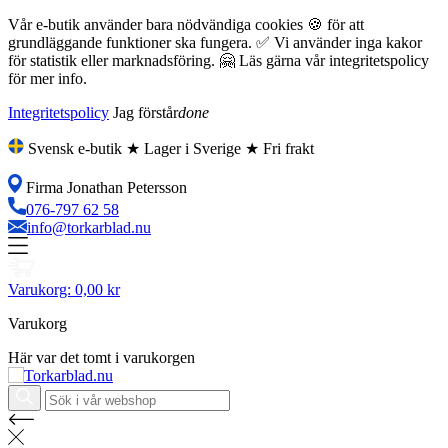
Vår e-butik använder bara nödvändiga cookies 🍪 för att
grundläggande funktioner ska fungera. ✅ Vi använder inga kakor
för statistik eller marknadsföring. 🤗 Läs gärna vår integritetspolicy
för mer info.
Integritetspolicy
Jag förstår
done
Svensk e-butik ★ Lager i Sverige ★ Fri frakt
Firma Jonathan Petersson
076-797 62 58
info@torkarblad.nu
Varukorg:
0,00 kr
Varukorg
Här var det tomt i varukorgen