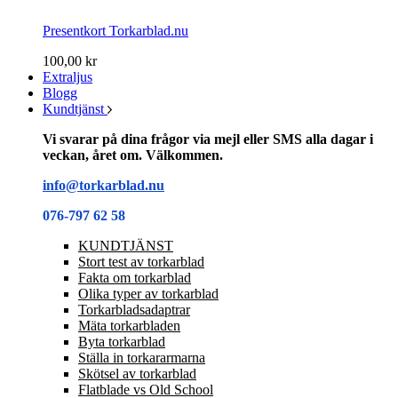
Presentkort Torkarblad.nu
100,00 kr
Extraljus
Blogg
Kundtjänst
Vi svarar på dina frågor via mejl eller SMS alla dagar i
veckan, året om. Välkommen.
info@torkarblad.nu
076-797 62 58
KUNDTJÄNST
Stort test av torkarblad
Fakta om torkarblad
Olika typer av torkarblad
Torkarbladsadaptrar
Mäta torkarbladen
Byta torkarblad
Ställa in torkararmarna
Skötsel av torkarblad
Flatblade vs Old School