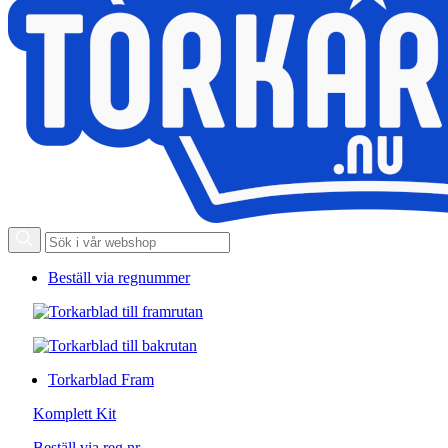
Beställ via regnummer
Torkarblad Fram
Komplett Kit
Beställ via reg.nr