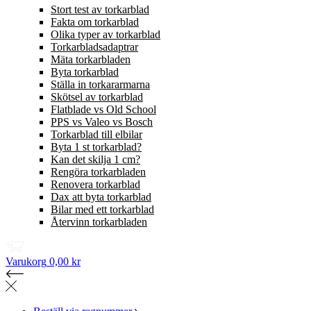
Stort test av torkarblad
Fakta om torkarblad
Olika typer av torkarblad
Torkarbladsadaptrar
Mäta torkarbladen
Byta torkarblad
Ställa in torkararmarna
Skötsel av torkarblad
Flatblade vs Old School
PPS vs Valeo vs Bosch
Torkarblad till elbilar
Byta 1 st torkarblad?
Kan det skilja 1 cm?
Rengöra torkarbladen
Renovera torkarblad
Dax att byta torkarblad
Bilar med ett torkarblad
Återvinn torkarbladen
Varukorg
0,00 kr