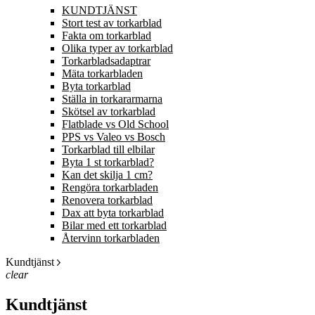
KUNDTJÄNST
Stort test av torkarblad
Fakta om torkarblad
Olika typer av torkarblad
Torkarbladsadaptrar
Mäta torkarbladen
Byta torkarblad
Ställa in torkararmarna
Skötsel av torkarblad
Flatblade vs Old School
PPS vs Valeo vs Bosch
Torkarblad till elbilar
Byta 1 st torkarblad?
Kan det skilja 1 cm?
Rengöra torkarbladen
Renovera torkarblad
Dax att byta torkarblad
Bilar med ett torkarblad
Återvinn torkarbladen
Kundtjänst
clear
Kundtjänst