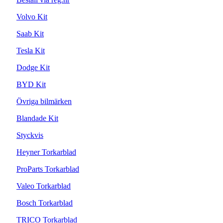
Volvo Kit
Saab Kit
Tesla Kit
Dodge Kit
BYD Kit
Övriga bilmärken
Blandade Kit
Styckvis
Heyner Torkarblad
ProParts Torkarblad
Valeo Torkarblad
Bosch Torkarblad
TRICO Torkarblad