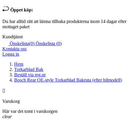
Öppet köp:
Du har alltid rätt att lämna tillbaka produkterna inom 14 dagar efter
mottaget paket
Kundtjänst
Önskelista
(
0
)
Önskelista
(
0
)
Kontakta oss
Logga in
Hem
Torkarblad Bak
Beställ via reg.nr
Bosch Rear OE-style Torkarblad Bakruta (efter bilmodell)

Varukorg
Här var det tomt i varukorgen
clear