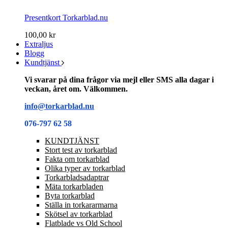
Presentkort Torkarblad.nu
100,00 kr
Extraljus
Blogg
Kundtjänst
Vi svarar på dina frågor via mejl eller SMS alla dagar i
veckan, året om. Välkommen.
info@torkarblad.nu
076-797 62 58
KUNDTJÄNST
Stort test av torkarblad
Fakta om torkarblad
Olika typer av torkarblad
Torkarbladsadaptrar
Mäta torkarbladen
Byta torkarblad
Ställa in torkararmarna
Skötsel av torkarblad
Flatblade vs Old School