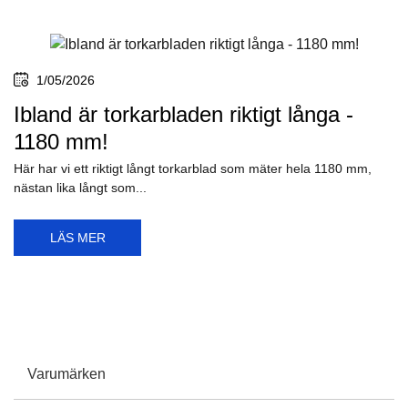
7/05/2026
Röd packtejp - vad är det som händer
egentligen?
Vi kör tillfälligt en röd packtejp för att göra reklam för produkten
Dörrglans, därför...
LÄS MER
1/05/2026
Ibland är torkarbladen riktigt långa -
1180 mm!
Här har vi ett riktigt långt torkarblad som mäter hela 1180 mm,