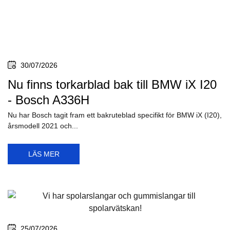
30/07/2026
Nu finns torkarblad bak till BMW iX I20
- Bosch A336H
Nu har Bosch tagit fram ett bakruteblad specifikt för BMW iX (I20),
årsmodell 2021 och...
LÄS MER
25/07/2026