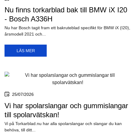
Nu finns torkarblad bak till BMW iX I20
- Bosch A336H
Nu har Bosch tagit fram ett bakruteblad specifikt för BMW iX (I20),
årsmodell 2021 och...
LÄS MER