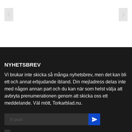
nästan lika långt som...
LÄS MER
Varumärken

