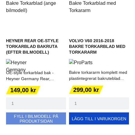
HEYNER REAR OE-STYLE
VOLVO V60 2016-2018
TORKARBLAD BAKRUTA
BAKRE TORKARBLAD MED
(EFTER BILMODELL)
TORKARARM
Bakre torkararm komplett med
OE-style torkarblad bak -
plastintegrerat bakruteblad...
Heyner Germany Rear,...
Pris
Pris
299,00 kr
149,00 kr
FYLL I BILMODELL PÅ
LÄGG TILL I VARUKORGEN
PRODUKTSIDAN