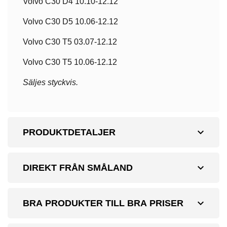
Volvo C30 D4 10.10-12.12
Volvo C30 D5 10.06-12.12
Volvo C30 T5 03.07-12.12
Volvo C30 T5 10.06-12.12
Säljes styckvis.
expand_more
PRODUKTDETALJER
expand_more
DIREKT FRÅN SMÅLAND
expand_more
BRA PRODUKTER TILL BRA PRISER