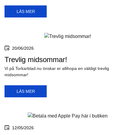
25/07/2026
Vi har spolarslangar och gummislangar
till spolarvätskan!
Vi på Torkarblad.nu har alla spolarslangar och slangar du kan
behöva, till ditt...
LÄS MER
20/06/2026
Trevlig midsommar!