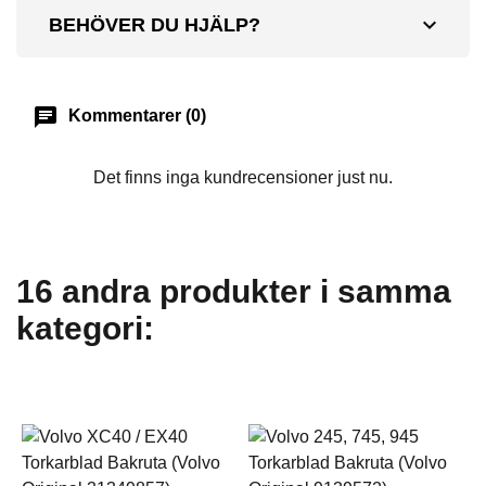
expand_more
BEHÖVER DU HJÄLP?
chat
Kommentarer (0)
Det finns inga kundrecensioner just nu.
16 andra produkter i samma
kategori: