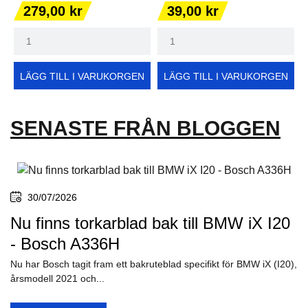
Pris
Pris
279,00 kr
39,00 kr
LÄGG TILL I VARUKORGEN
LÄGG TILL I VARUKORGEN
SENASTE FRÅN BLOGGEN
30/07/2026
Nu finns torkarblad bak till BMW iX I20
- Bosch A336H
Nu har Bosch tagit fram ett bakruteblad specifikt för BMW iX (I20),
årsmodell 2021 och...