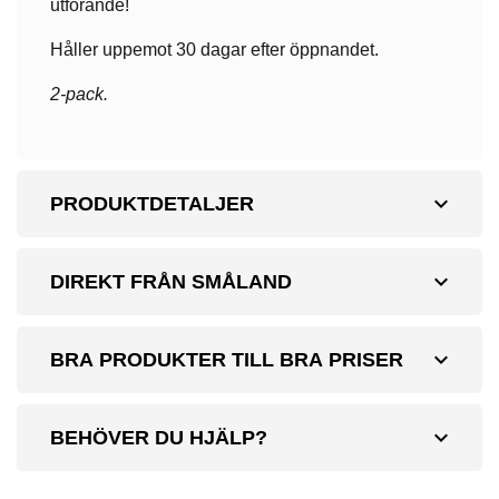
utförande!
Håller uppemot 30 dagar efter öppnandet.
2-pack.
expand_more
PRODUKTDETALJER
expand_more
DIREKT FRÅN SMÅLAND
expand_more
BRA PRODUKTER TILL BRA PRISER
expand_more
BEHÖVER DU HJÄLP?