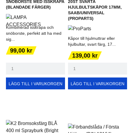
SNÖBORSTE MED ISSKRAPA
20ST SVARTA
(BLANDADE FÄRGER)
HJULBULTSKÅPOR 17MM,
SAAB/UNIVERSAL
(PROPARTS)
Kombinerad isskrapa och
snöborste, perfekt att ha med
Kåpor till hjulmuttrar eller
sig...
hjulbultar, svart färg, 17...
Pris
99,00 kr
Pris
139,00 kr
LÄGG TILL I VARUKORGEN
LÄGG TILL I VARUKORGEN