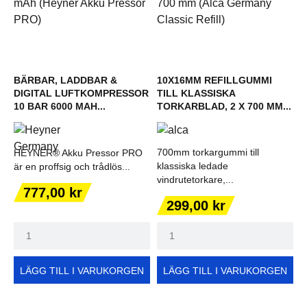
BÄRBAR, LADDBAR &
10X16MM REFILLGUMMI
DIGITAL LUFTKOMPRESSOR
TILL KLASSISKA
10 BAR 6000 MAH...
TORKARBLAD, 2 X 700 MM...
700mm torkargummi till
HEYNER® Akku Pressor PRO
klassiska ledade
är en proffsig och trådlös...
vindrutetorkare,...
Pris
777,00 kr
Pris
299,00 kr
LÄGG TILL I VARUKORGEN
LÄGG TILL I VARUKORGEN