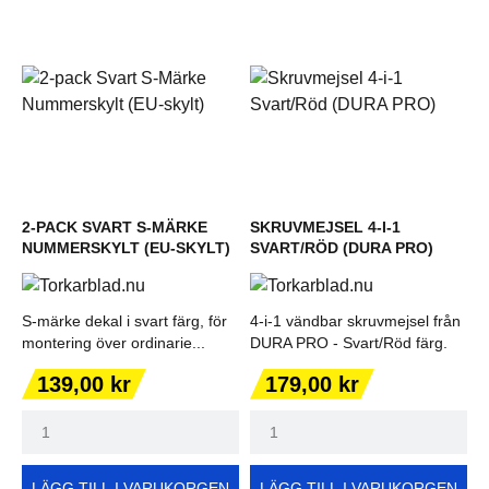
2-PACK SVART S-MÄRKE
SKRUVMEJSEL 4-I-1
NUMMERSKYLT (EU-SKYLT)
SVART/RÖD (DURA PRO)
S-märke dekal i svart färg, för
4-i-1 vändbar skruvmejsel från
montering över ordinarie...
DURA PRO - Svart/Röd färg.
Pris
Pris
139,00 kr
179,00 kr
LÄGG TILL I VARUKORGEN
LÄGG TILL I VARUKORGEN