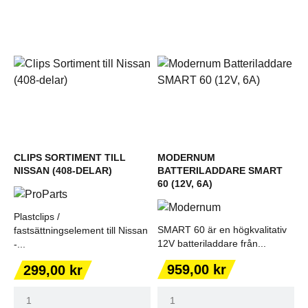
CLIPS SORTIMENT TILL
MODERNUM
NISSAN (408-DELAR)
BATTERILADDARE SMART
60 (12V, 6A)
Plastclips /
SMART 60 är en högkvalitativ
fastsättningselement till Nissan
12V batteriladdare från...
-...
Pris
Pris
959,00 kr
299,00 kr