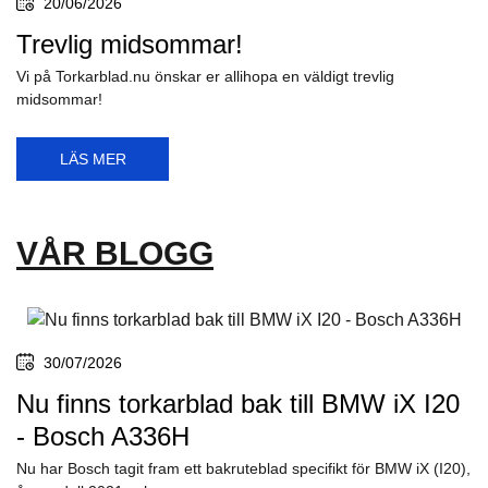
20/06/2026
Trevlig midsommar!
Vi på Torkarblad.nu önskar er allihopa en väldigt trevlig
midsommar!
LÄS MER
VÅR BLOGG
30/07/2026
Nu finns torkarblad bak till BMW iX I20
- Bosch A336H
Nu har Bosch tagit fram ett bakruteblad specifikt för BMW iX (I20),