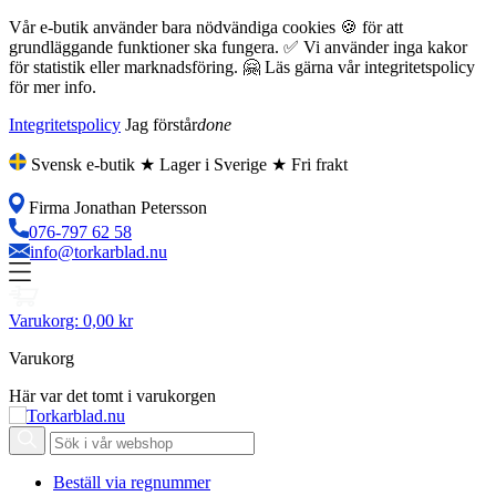
Vår e-butik använder bara nödvändiga cookies 🍪 för att
grundläggande funktioner ska fungera. ✅ Vi använder inga kakor
för statistik eller marknadsföring. 🤗 Läs gärna vår integritetspolicy
för mer info.
Integritetspolicy
Jag förstår
done
Svensk e-butik ★ Lager i Sverige ★ Fri frakt
Firma Jonathan Petersson
076-797 62 58
info@torkarblad.nu
Varukorg:
0,00 kr
Varukorg
Här var det tomt i varukorgen
Beställ via regnummer