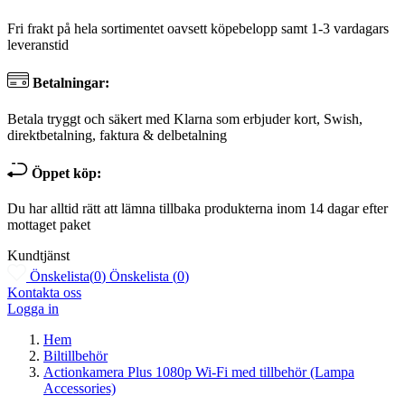
Fri frakt på hela sortimentet oavsett köpebelopp samt 1-3 vardagars
leveranstid
Betalningar:
Betala tryggt och säkert med Klarna som erbjuder kort, Swish,
direktbetalning, faktura & delbetalning
Öppet köp:
Du har alltid rätt att lämna tillbaka produkterna inom 14 dagar efter
mottaget paket
Kundtjänst
Önskelista
(
0
)
Önskelista
(
0
)
Kontakta oss
Logga in
Hem
Biltillbehör
Actionkamera Plus 1080p Wi-Fi med tillbehör (Lampa
Accessories)