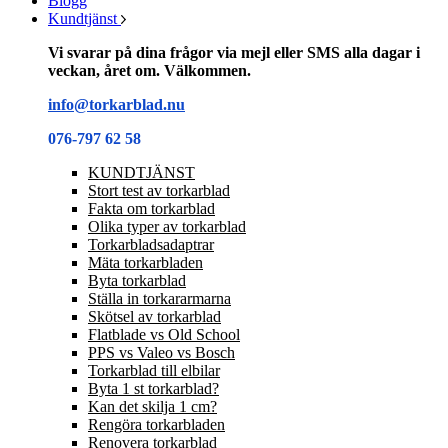
Blogg
Kundtjänst
Vi svarar på dina frågor via mejl eller SMS alla dagar i
veckan, året om. Välkommen.
info@torkarblad.nu
076-797 62 58
KUNDTJÄNST
Stort test av torkarblad
Fakta om torkarblad
Olika typer av torkarblad
Torkarbladsadaptrar
Mäta torkarbladen
Byta torkarblad
Ställa in torkararmarna
Skötsel av torkarblad
Flatblade vs Old School
PPS vs Valeo vs Bosch
Torkarblad till elbilar
Byta 1 st torkarblad?
Kan det skilja 1 cm?
Rengöra torkarbladen
Renovera torkarblad