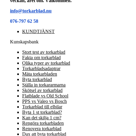
veckan, året om. Välkommen.
info@torkarblad.nu
076-797 62 58
KUNDTJÄNST
Kunskapsbank
Stort test av torkarblad
Fakta om torkarblad
Olika typer av torkarblad
Torkarbladsadaptrar
Mäta torkarbladen
Byta torkarblad
Ställa in torkararmarna
Skötsel av torkarblad
Flatblade vs Old School
PPS vs Valeo vs Bosch
Torkarblad till elbilar
Byta 1 st torkarblad?
Kan det skilja 1 cm?
Rengöra torkarbladen
Renovera torkarblad
Dax att byta torkarblad