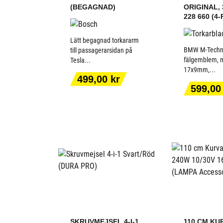
(BEGAGNAD)
ORIGINAL, 
228 660 (4
Lätt begagnad torkararm
BMW M-Technik
till passagerarsidan på
fälgemblem, 
Tesla...
17x9mm,...
LÄGG TILL I
LÄGG T
Pris
499,00 kr
VARUKORGEN
VARUK
Pris
599,00
SKRUVMEJSEL 4-I-1
110 CM KU