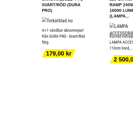
SVART/RÖD (DURA
RAMP 240W
PRO)
16000 LUM
(LAMPA...
4-i-1 vändbar skruvmejsel
från DURA PRO - Svart/Röd
Kurvad extral
färg.
LAMPA ACCES
110cm bred,..
LÄGG TILL I
LÄGG T
Pris
179,00 kr
VARUKORGEN
VARUK
Pris
2 500,