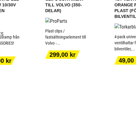
 10/30V
TILL VOLVO (350-
ORANGE F
EN
DELAR)
PLAST (F
BILVENTI
Plast clips /
4-pack unive
jusramp från
fastsättningselement till
ventilhattar 
SORIES!
Volvo -...
bilventiler,...
.
ILL I
LÄGG TILL I
LÄGG
Pris
299,00 kr
ORGEN
VARUKORGEN
VARU
Pris
49,00 
00 kr