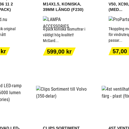
36 11 2
M14X1.5, KONISKA,
V50, XC90
-PACK)
39MM LÄNGD (F230)
(MED...
 original
T-koppling m
4-pack koniska låsmuttrar i
mått
för vindrutes
väldigt hög kvalitet!
passar...
McGard...
ILL I
LÄGG TILL I
LÄGG
ORGEN
VARUKORGEN
VARU
Pris
Pris
 kr
57,00 
599,00 kr
RVAD LED-
CLIPS SORTIMENT
4ST VENT