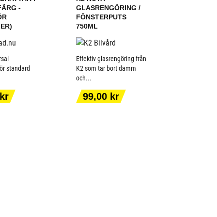
ÄRG -
GLASRENGÖRING /
ÖR
FÖNSTERPUTS
LER)
750ML
rsal
Effektiv glasrengöring från
för standard
K2 som tar bort damm
och...
 TILL I
LÄGG TILL I
KORGEN
VARUKORGEN
Pris
kr
99,00 kr