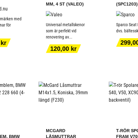
MM, 4 ST (VALEO)
(SPC1203)
ermärken med
Universal metallskenor
Sparco Seat 
nar för
som är perfekt vid
dvs. bältessky
renovering av...
ILL I
LÄGG TILL I
LÄGG
Pris
299,0
 kr
ORGEN
VARUKORGEN
VARU
Pris
120,00 kr
MCGARD
T-RÖR SP
EM, BMW
LÅSMUTTRAR
FRAM V70,