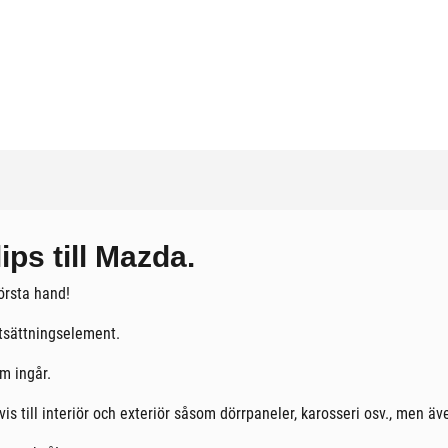
ps till Mazda.
första hand!
stsättningselement.
m ingår.
is till interiör och exteriör såsom dörrpaneler, karosseri osv., men äv