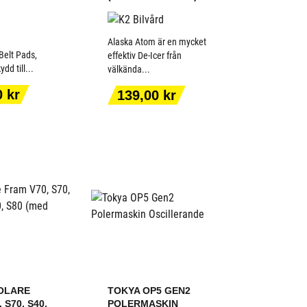
Alaska Atom är en mycket
Belt Pads,
effektiv De-Icer från
dd till...
välkända...
 TILL I
LÄGG TILL I
Pris
0 kr
139,00 kr
KORGEN
VARUKORGEN
OLARE
TOKYA OP5 GEN2
 S70, S40,
POLERMASKIN