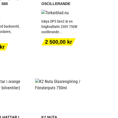
, S80
OSCILLERANDE
tokya OP5 Gen2 är en
ed backventil,
högkvalitativ 230V 750W
polaren,
oscillerande...
 TILL I
LÄGG TILL I
Pris
2 500,00 kr
KORGEN
VARUKORGEN
kr
ILHATTAR I
K2 NUTA