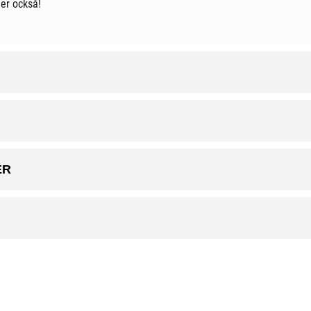
ler också!
ER