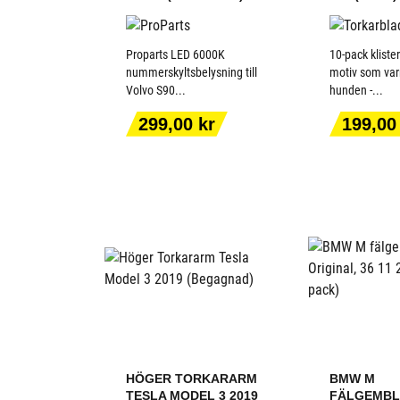
Proparts LED 6000K
10-pack klist
nummerskyltsbelysning till
motiv som var
Volvo S90...
hunden -...
LÄGG TILL I
LÄGG T
Pris
Pris
299,00 kr
199,00
VARUKORGEN
VARUK
HÖGER TORKARARM
BMW M
TESLA MODEL 3 2019
FÄLGEMBL