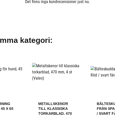
Det finns inga kundrecensioner just nu.
amma kategori:
RNING
METALLSKENOR
BÄLTESK
45 X 65
TILL KLASSISKA
FRÅN SPA
TORKARBLAD, 470
/ SVART 