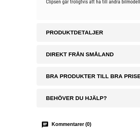
Clipsen går troligtvis att ha till andra bilmodel
PRODUKTDETALJER
DIREKT FRÅN SMÅLAND
BRA PRODUKTER TILL BRA PRIS
BEHÖVER DU HJÄLP?
chat
Kommentarer (0)