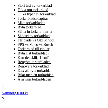
Stort test av torkarblad
Fakta om torkarblad
Olika typer av torkarblad
Torkarbladsadaptrar
Mäta torkarbladen
Byta torkarblad
Ställa in torkararmarna
Skötsel av torkarblad
Flatblade vs Old School
PPS vs Valeo vs Bosch
Torkarblad till elbilar
Byta 1 st torkarblad?
Kan det skilja 1 cm?
Rengöra torkarbladen
Renovera torkarblad
Dax att byta torkarblad
Bilar med ett torkarblad
Återvinn torkarbladen
Varukorg
0,00 kr