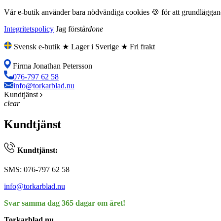
Vår e-butik använder bara nödvändiga cookies 🍪 för att grundläggande
Integritetspolicy
Jag förstår
done
Svensk e-butik ★ Lager i Sverige ★ Fri frakt
Firma Jonathan Petersson
076-797 62 58
info@torkarblad.nu
Kundtjänst
clear
Kundtjänst
Kundtjänst:
SMS: 076-797 62 58
info@torkarblad.nu
Svar samma dag 365 dagar om året!
Torkarblad.nu