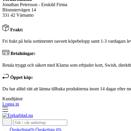
Jonathan Petersson - Enskild Firma
Blomstervägen 14
331 42 Värnamo
Frakt:
Fri frakt på hela sortimentet oavsett köpebelopp samt 1-3 vardagars le
Betalningar:
Betala tryggt och säkert med Klarna som erbjuder kort, Swish, direktb
Öppet köp:
Du har alltid rätt att lämna tillbaka produkterna inom 14 dagar efter m
Kundtjänst
Logga in
Önskelista
(
0
)
Önskelista
(
0
)