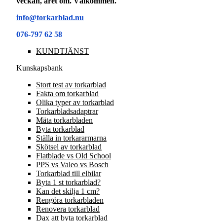
veckan, året om. Välkommen.
info@torkarblad.nu
076-797 62 58
KUNDTJÄNST
Kunskapsbank
Stort test av torkarblad
Fakta om torkarblad
Olika typer av torkarblad
Torkarbladsadaptrar
Mäta torkarbladen
Byta torkarblad
Ställa in torkararmarna
Skötsel av torkarblad
Flatblade vs Old School
PPS vs Valeo vs Bosch
Torkarblad till elbilar
Byta 1 st torkarblad?
Kan det skilja 1 cm?
Rengöra torkarbladen
Renovera torkarblad
Dax att byta torkarblad