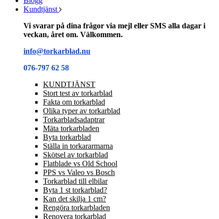
Blogg
Kundtjänst
Vi svarar på dina frågor via mejl eller SMS alla dagar i
veckan, året om. Välkommen.
info@torkarblad.nu
076-797 62 58
KUNDTJÄNST
Stort test av torkarblad
Fakta om torkarblad
Olika typer av torkarblad
Torkarbladsadaptrar
Mäta torkarbladen
Byta torkarblad
Ställa in torkararmarna
Skötsel av torkarblad
Flatblade vs Old School
PPS vs Valeo vs Bosch
Torkarblad till elbilar
Byta 1 st torkarblad?
Kan det skilja 1 cm?
Rengöra torkarbladen
Renovera torkarblad