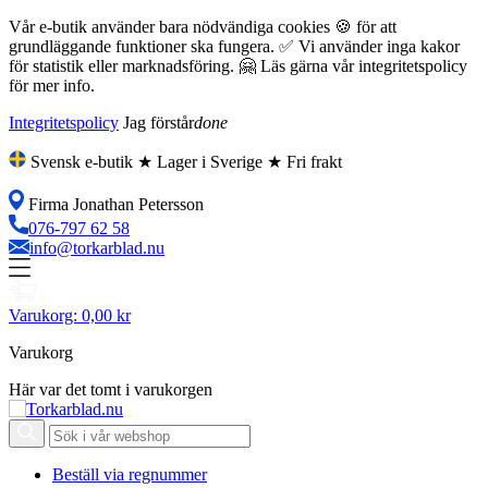
Vår e-butik använder bara nödvändiga cookies 🍪 för att
grundläggande funktioner ska fungera. ✅ Vi använder inga kakor
för statistik eller marknadsföring. 🤗 Läs gärna vår integritetspolicy
för mer info.
Integritetspolicy
Jag förstår
done
Svensk e-butik ★ Lager i Sverige ★ Fri frakt
Firma Jonathan Petersson
076-797 62 58
info@torkarblad.nu
Varukorg:
0,00 kr
Varukorg
Här var det tomt i varukorgen
Beställ via regnummer