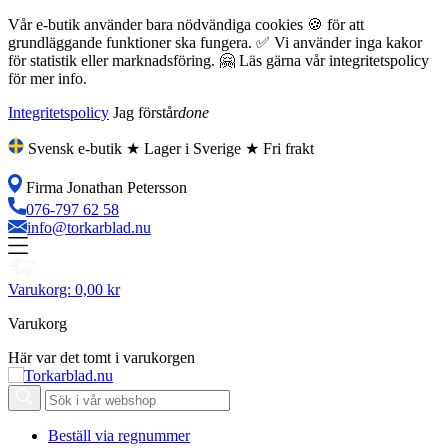
Vår e-butik använder bara nödvändiga cookies 🍪 för att
grundläggande funktioner ska fungera. ✅ Vi använder inga kakor
för statistik eller marknadsföring. 🤗 Läs gärna vår integritetspolicy
för mer info.
Integritetspolicy
Jag förstår
done
Svensk e-butik ★ Lager i Sverige ★ Fri frakt
Firma Jonathan Petersson
076-797 62 58
info@torkarblad.nu
Varukorg:
0,00 kr
Varukorg
Här var det tomt i varukorgen
Beställ via regnummer