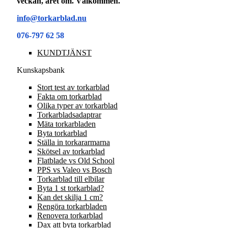
veckan, året om. Välkommen.
info@torkarblad.nu
076-797 62 58
KUNDTJÄNST
Kunskapsbank
Stort test av torkarblad
Fakta om torkarblad
Olika typer av torkarblad
Torkarbladsadaptrar
Mäta torkarbladen
Byta torkarblad
Ställa in torkararmarna
Skötsel av torkarblad
Flatblade vs Old School
PPS vs Valeo vs Bosch
Torkarblad till elbilar
Byta 1 st torkarblad?
Kan det skilja 1 cm?
Rengöra torkarbladen
Renovera torkarblad
Dax att byta torkarblad