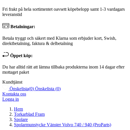
Fri frakt på hela sortimentet oavsett köpebelopp samt 1-3 vardagars
leveranstid
Betalningar:
Betala tryggt och säkert med Klarna som erbjuder kort, Swish,
direktbetalning, faktura & delbetalning
Öppet köp:
Du har alltid rätt att lämna tillbaka produkterna inom 14 dagar efter
mottaget paket
Kundtjänst
Önskelista
(
0
)
Önskelista
(
0
)
Kontakta oss
Logga in
Hem
Torkarblad Fram
Spolare
Spolarmunstycke Vänster Volvo 740 / 940 (ProParts)