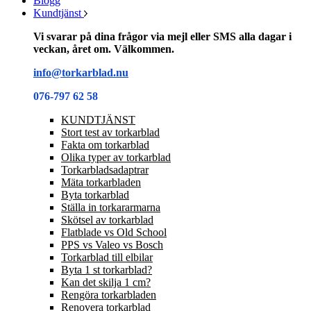
Blogg
Kundtjänst
Vi svarar på dina frågor via mejl eller SMS alla dagar i
veckan, året om. Välkommen.
info@torkarblad.nu
076-797 62 58
KUNDTJÄNST
Stort test av torkarblad
Fakta om torkarblad
Olika typer av torkarblad
Torkarbladsadaptrar
Mäta torkarbladen
Byta torkarblad
Ställa in torkararmarna
Skötsel av torkarblad
Flatblade vs Old School
PPS vs Valeo vs Bosch
Torkarblad till elbilar
Byta 1 st torkarblad?
Kan det skilja 1 cm?
Rengöra torkarbladen
Renovera torkarblad