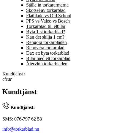
Ställa in torkararmarna
Skötsel av torkarblad
Flatblade vs Old School
PPS vs Valeo vs Bosch
Torkarblad till elbilar
Byta 1 st torkarblad?
Kan det skilja 1 cm?
Rengöra torkarbladen
Renovera torkarblad
Dax att byta torkarblad
Bilar med ett torkarblad
Återvinn torkarbladen
Kundtjänst
clear
Kundtjänst
Kundtjänst:
SMS: 076-797 62 58
info@torkarblad.nu