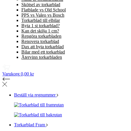
Skötsel av torkarblad
Flatblade vs Old School
PPS vs Valeo vs Bosch
Torkarblad till elbilar
Byta 1 st torkarblad?
Kan det skilja 1 cm?
Rengöra torkarbladen
Renovera torkarblad
Dax att byta torkarblad
Bilar med ett torkarblad
Återvinn torkarbladen
Varukorg
0,00 kr
Beställ via regnummer
Torkarblad Fram