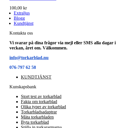
100,00 kr
Extraljus
Blogg
Kundtjänst
Kontakta oss
Vi svarar på dina frågor via mejl eller SMS alla dagar i
veckan, året om. Välkommen.
info@torkarblad.nu
076-797 62 58
KUNDTJÄNST
Kunskapsbank
Stort test av torkarblad
Fakta om torkarblad
Olika typer av torkarblad
Torkarbladsadaptrar
Mäta torkarbladen
Byta torkarblad
Ställa in torkararmarna