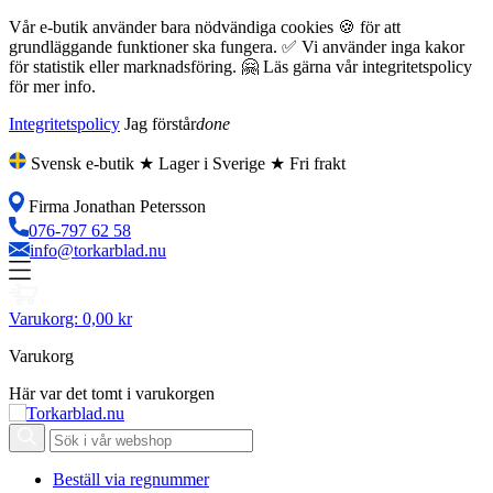
Vår e-butik använder bara nödvändiga cookies 🍪 för att
grundläggande funktioner ska fungera. ✅ Vi använder inga kakor
för statistik eller marknadsföring. 🤗 Läs gärna vår integritetspolicy
för mer info.
Integritetspolicy
Jag förstår
done
Svensk e-butik ★ Lager i Sverige ★ Fri frakt
Firma Jonathan Petersson
076-797 62 58
info@torkarblad.nu
Varukorg:
0,00 kr
Varukorg
Här var det tomt i varukorgen
Beställ via regnummer