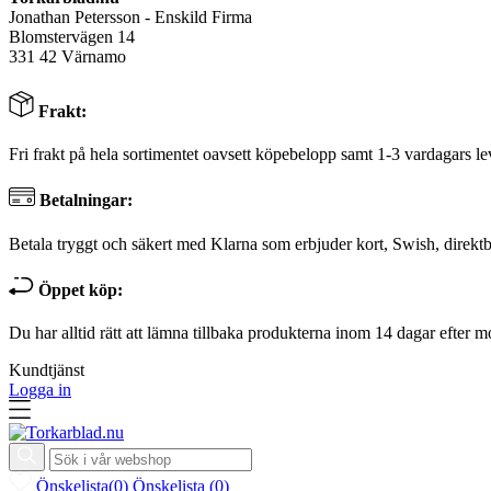
Jonathan Petersson - Enskild Firma
Blomstervägen 14
331 42 Värnamo
Frakt:
Fri frakt på hela sortimentet oavsett köpebelopp samt 1-3 vardagars le
Betalningar:
Betala tryggt och säkert med Klarna som erbjuder kort, Swish, direktb
Öppet köp:
Du har alltid rätt att lämna tillbaka produkterna inom 14 dagar efter m
Kundtjänst
Logga in
Önskelista
(
0
)
Önskelista
(
0
)