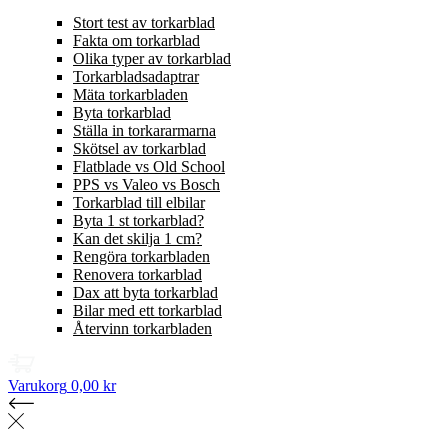
Stort test av torkarblad
Fakta om torkarblad
Olika typer av torkarblad
Torkarbladsadaptrar
Mäta torkarbladen
Byta torkarblad
Ställa in torkararmarna
Skötsel av torkarblad
Flatblade vs Old School
PPS vs Valeo vs Bosch
Torkarblad till elbilar
Byta 1 st torkarblad?
Kan det skilja 1 cm?
Rengöra torkarbladen
Renovera torkarblad
Dax att byta torkarblad
Bilar med ett torkarblad
Återvinn torkarbladen
Varukorg
0,00 kr