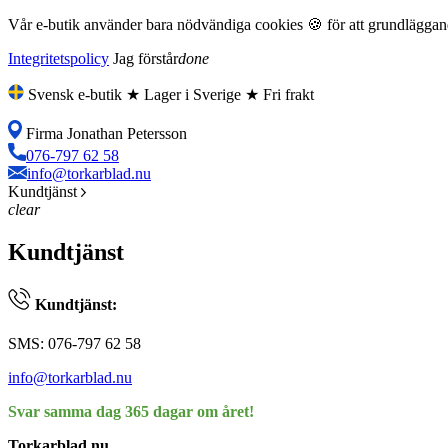
Vår e-butik använder bara nödvändiga cookies 🍪 för att grundläggande
Integritetspolicy
Jag förstår
done
Svensk e-butik ★ Lager i Sverige ★ Fri frakt
Firma Jonathan Petersson
076-797 62 58
info@torkarblad.nu
Kundtjänst
clear
Kundtjänst
Kundtjänst:
SMS: 076-797 62 58
info@torkarblad.nu
Svar samma dag 365 dagar om året!
Torkarblad.nu