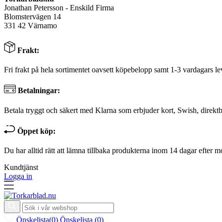
Jonathan Petersson - Enskild Firma
Blomstervägen 14
331 42 Värnamo
Frakt:
Fri frakt på hela sortimentet oavsett köpebelopp samt 1-3 vardagars le
Betalningar:
Betala tryggt och säkert med Klarna som erbjuder kort, Swish, direktb
Öppet köp:
Du har alltid rätt att lämna tillbaka produkterna inom 14 dagar efter m
Kundtjänst
Logga in
Önskelista
(
0
)
Önskelista
(
0
)