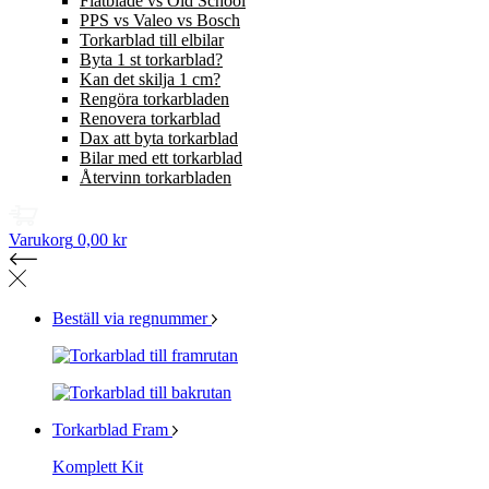
Flatblade vs Old School
PPS vs Valeo vs Bosch
Torkarblad till elbilar
Byta 1 st torkarblad?
Kan det skilja 1 cm?
Rengöra torkarbladen
Renovera torkarblad
Dax att byta torkarblad
Bilar med ett torkarblad
Återvinn torkarbladen
Varukorg
0,00 kr
Beställ via regnummer
Torkarblad Fram
Komplett Kit