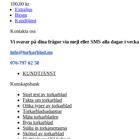
100,00 kr
Extraljus
Blogg
Kundtjänst
Kontakta oss
Vi svarar på dina frågor via mejl eller SMS alla dagar i vec
info@torkarblad.nu
076-797 62 58
KUNDTJÄNST
Kunskapsbank
Stort test av torkarblad
Fakta om torkarblad
Olika typer av torkarblad
Torkarbladsadaptrar
Mäta torkarbladen
Byta torkarblad
Ställa in torkararmarna
Skötsel av torkarblad