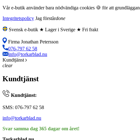
Vår e-butik använder bara nödvändiga cookies 🍪 för att grundläggande
Integritetspolicy
Jag förstår
done
Svensk e-butik ★ Lager i Sverige ★ Fri frakt
Firma Jonathan Petersson
076-797 62 58
info@torkarblad.nu
Kundtjänst
clear
Kundtjänst
Kundtjänst:
SMS: 076-797 62 58
info@torkarblad.nu
Svar samma dag 365 dagar om året!
Torkarblad.nu