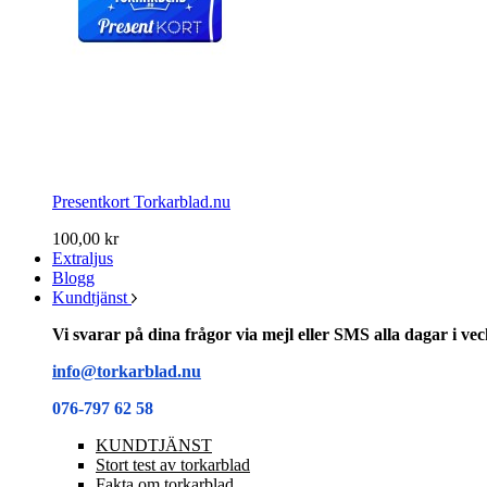
Presentkort Torkarblad.nu
100,00 kr
Extraljus
Blogg
Kundtjänst
Vi svarar på dina frågor via mejl eller SMS alla dagar i v
info@torkarblad.nu
076-797 62 58
KUNDTJÄNST
Stort test av torkarblad
Fakta om torkarblad