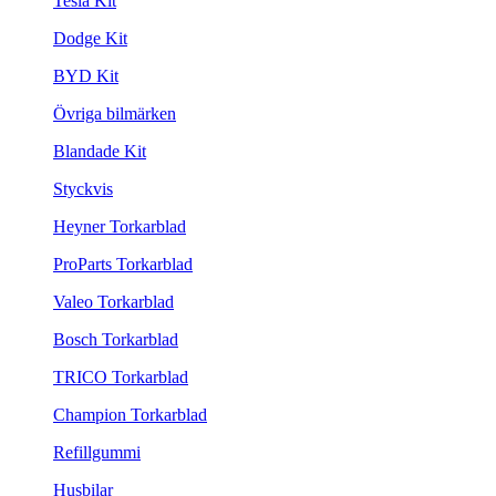
Tesla Kit
Dodge Kit
BYD Kit
Övriga bilmärken
Blandade Kit
Styckvis
Heyner Torkarblad
ProParts Torkarblad
Valeo Torkarblad
Bosch Torkarblad
TRICO Torkarblad
Champion Torkarblad
Refillgummi
Husbilar