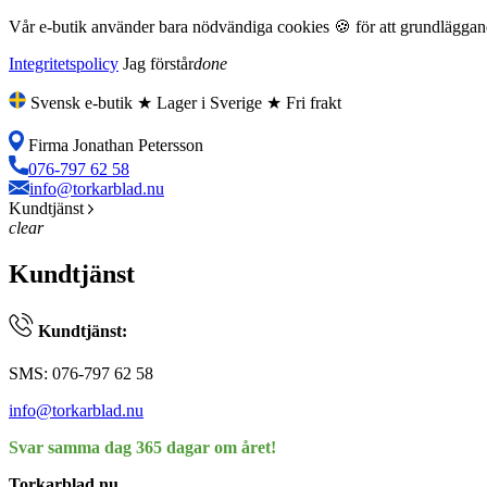
Vår e-butik använder bara nödvändiga cookies 🍪 för att grundläggande
Integritetspolicy
Jag förstår
done
Svensk e-butik ★ Lager i Sverige ★ Fri frakt
Firma Jonathan Petersson
076-797 62 58
info@torkarblad.nu
Kundtjänst
clear
Kundtjänst
Kundtjänst:
SMS: 076-797 62 58
info@torkarblad.nu
Svar samma dag 365 dagar om året!
Torkarblad.nu