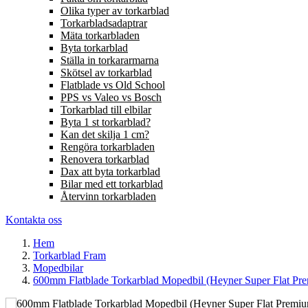
Olika typer av torkarblad
Torkarbladsadaptrar
Mäta torkarbladen
Byta torkarblad
Ställa in torkararmarna
Skötsel av torkarblad
Flatblade vs Old School
PPS vs Valeo vs Bosch
Torkarblad till elbilar
Byta 1 st torkarblad?
Kan det skilja 1 cm?
Rengöra torkarbladen
Renovera torkarblad
Dax att byta torkarblad
Bilar med ett torkarblad
Återvinn torkarbladen
Kontakta oss
Hem
Torkarblad Fram
Mopedbilar
600mm Flatblade Torkarblad Mopedbil (Heyner Super Flat Pr