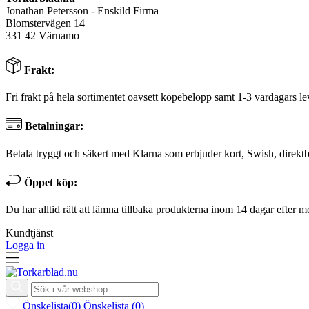
Jonathan Petersson - Enskild Firma
Blomstervägen 14
331 42 Värnamo
Frakt:
Fri frakt på hela sortimentet oavsett köpebelopp samt 1-3 vardagars le
Betalningar:
Betala tryggt och säkert med Klarna som erbjuder kort, Swish, direktb
Öppet köp:
Du har alltid rätt att lämna tillbaka produkterna inom 14 dagar efter m
Kundtjänst
Logga in
Önskelista
(
0
)
Önskelista
(
0
)