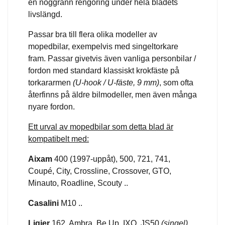
en noggrann rengöring under hela bladets
livslängd.
Passar bra till flera olika modeller av
mopedbilar, exempelvis med singeltorkare
fram. Passar givetvis även vanliga personbilar /
fordon med standard klassiskt krokfäste på
torkararmen
(U-hook / U-fäste, 9 mm)
, som ofta
återfinns på äldre bilmodeller, men även många
nyare fordon.
Ett urval av mopedbilar som detta blad är
kompatibelt med:
Aixam
400 (1997-uppåt), 500, 721, 741,
Coupé, City, Crossline, Crossover, GTO,
Minauto, Roadline, Scouty ..
Casalini
M10 ..
Ligier
162, Ambra, Be Up, IXO, JS50
(singel)
,