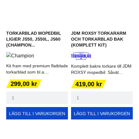
TORKARBLAD MOPEDBIL
JDM ROXSY TORKARARM
LIGIER JS50, JS50L, JS60
OCH TORKARBLAD BAK
(CHAMPION...
(KOMPLETT KIT)
Kit fram med premium flatblade
Komplett bakre torkare till JDM
torkarblad som bl.a....
ROXSY mopedbil. Såväl...
Pris
Pris
299,00 kr
419,00 kr
LÄGG TILL I VARUKORGEN
LÄGG TILL I VARUKORGEN