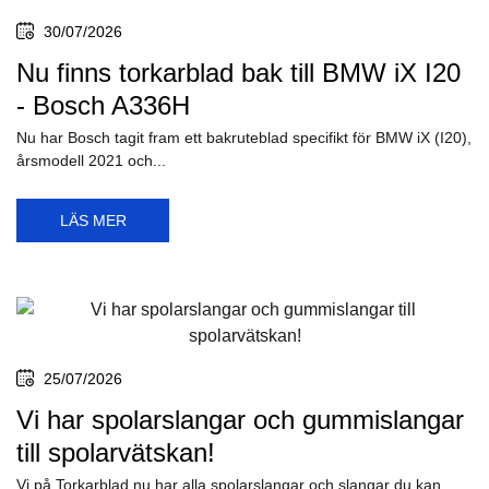
30/07/2026
Nu finns torkarblad bak till BMW iX I20
- Bosch A336H
Nu har Bosch tagit fram ett bakruteblad specifikt för BMW iX (I20),
årsmodell 2021 och...
LÄS MER
25/07/2026
Vi har spolarslangar och gummislangar
till spolarvätskan!
Vi på Torkarblad.nu har alla spolarslangar och slangar du kan