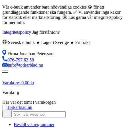
Vår e-butik använder bara nödvändiga cookies 🍪 för att
grundläggande funktioner ska fungera. ✅ Vi använder inga kakor
för statistik eller marknadsföring. 🤗 Läs gärna vår integritetspolicy
för mer info.
Integritetspolicy
Jag förstår
done
Svensk e-butik ★ Lager i Sverige ★ Fri frakt
Firma Jonathan Petersson
076-797 62 58
info@torkarblad.nu
Varukorg:
0,00 kr
Varukorg
Här var det tomt i varukorgen
Beställ via regnummer