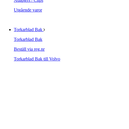
Adapters / Clips
Utgående varor
Torkarblad Bak
Torkarblad Bak
Beställ via reg.nr
Torkarblad Bak till Volvo
Torkarblad Bak till Saab
Övriga bilmärken
Blandade Bakruteblad
TRICO Rear Multi-Clip
Utgående produkter
Biltillbehör
Biltillbehör