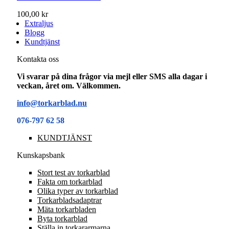
100,00 kr
Extraljus
Blogg
Kundtjänst
Kontakta oss
Vi svarar på dina frågor via mejl eller SMS alla dagar i
veckan, året om. Välkommen.
info@torkarblad.nu
076-797 62 58
KUNDTJÄNST
Kunskapsbank
Stort test av torkarblad
Fakta om torkarblad
Olika typer av torkarblad
Torkarbladsadaptrar
Mäta torkarbladen
Byta torkarblad
Ställa in torkararmarna