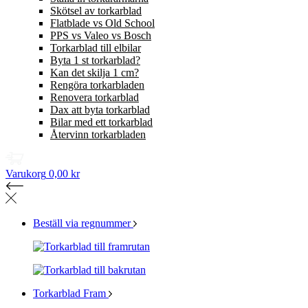
Skötsel av torkarblad
Flatblade vs Old School
PPS vs Valeo vs Bosch
Torkarblad till elbilar
Byta 1 st torkarblad?
Kan det skilja 1 cm?
Rengöra torkarbladen
Renovera torkarblad
Dax att byta torkarblad
Bilar med ett torkarblad
Återvinn torkarbladen
Varukorg
0,00 kr
Beställ via regnummer
Torkarblad Fram