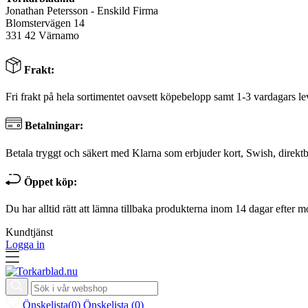
Jonathan Petersson - Enskild Firma
Blomstervägen 14
331 42 Värnamo
Frakt:
Fri frakt på hela sortimentet oavsett köpebelopp samt 1-3 vardagars le
Betalningar:
Betala tryggt och säkert med Klarna som erbjuder kort, Swish, direktb
Öppet köp:
Du har alltid rätt att lämna tillbaka produkterna inom 14 dagar efter m
Kundtjänst
Logga in
Önskelista
(
0
)
Önskelista
(
0
)