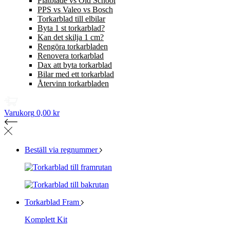
Flatblade vs Old School
PPS vs Valeo vs Bosch
Torkarblad till elbilar
Byta 1 st torkarblad?
Kan det skilja 1 cm?
Rengöra torkarbladen
Renovera torkarblad
Dax att byta torkarblad
Bilar med ett torkarblad
Återvinn torkarbladen
Varukorg
0,00 kr
Beställ via regnummer
Torkarblad Fram
Komplett Kit