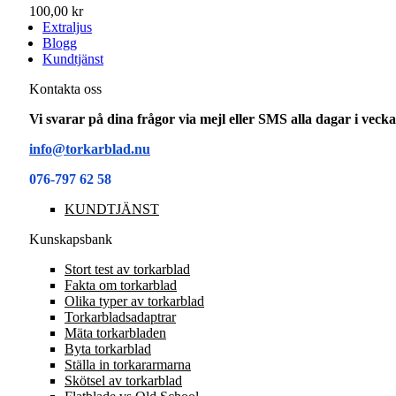
100,00 kr
Extraljus
Blogg
Kundtjänst
Kontakta oss
Vi svarar på dina frågor via mejl eller SMS alla dagar i vec
info@torkarblad.nu
076-797 62 58
KUNDTJÄNST
Kunskapsbank
Stort test av torkarblad
Fakta om torkarblad
Olika typer av torkarblad
Torkarbladsadaptrar
Mäta torkarbladen
Byta torkarblad
Ställa in torkararmarna
Skötsel av torkarblad