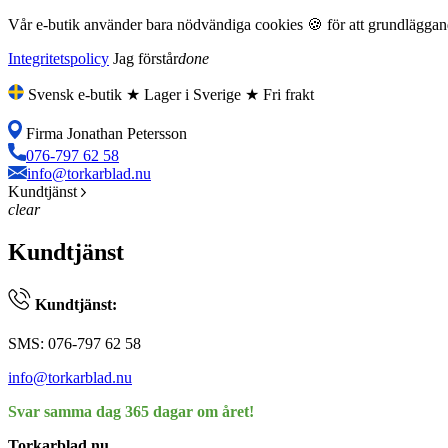
Vår e-butik använder bara nödvändiga cookies 🍪 för att grundläggande
Integritetspolicy
Jag förstår
done
Svensk e-butik ★ Lager i Sverige ★ Fri frakt
Firma Jonathan Petersson
076-797 62 58
info@torkarblad.nu
Kundtjänst
clear
Kundtjänst
Kundtjänst:
SMS: 076-797 62 58
info@torkarblad.nu
Svar samma dag 365 dagar om året!
Torkarblad.nu