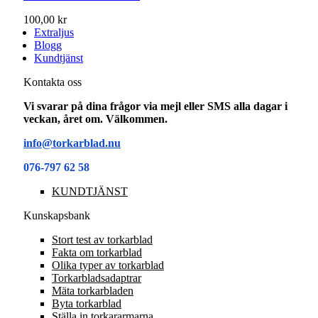
100,00 kr
Extraljus
Blogg
Kundtjänst
Kontakta oss
Vi svarar på dina frågor via mejl eller SMS alla dagar i
veckan, året om. Välkommen.
info@torkarblad.nu
076-797 62 58
KUNDTJÄNST
Kunskapsbank
Stort test av torkarblad
Fakta om torkarblad
Olika typer av torkarblad
Torkarbladsadaptrar
Mäta torkarbladen
Byta torkarblad
Ställa in torkararmarna