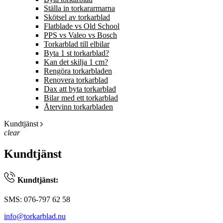
Ställa in torkararmarna
Skötsel av torkarblad
Flatblade vs Old School
PPS vs Valeo vs Bosch
Torkarblad till elbilar
Byta 1 st torkarblad?
Kan det skilja 1 cm?
Rengöra torkarbladen
Renovera torkarblad
Dax att byta torkarblad
Bilar med ett torkarblad
Återvinn torkarbladen
Kundtjänst
clear
Kundtjänst
Kundtjänst:
SMS: 076-797 62 58
info@torkarblad.nu