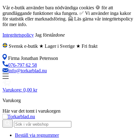
Vår e-butik använder bara nödvändiga cookies 🍪 för att
grundläggande funktioner ska fungera. ✅ Vi använder inga kakor
för statistik eller marknadsföring. 🤗 Läs gärna vår integritetspolicy
för mer info.
Integritetspolicy
Jag förstår
done
Svensk e-butik ★ Lager i Sverige ★ Fri frakt
Firma Jonathan Petersson
076-797 62 58
info@torkarblad.nu
Varukorg:
0,00 kr
Varukorg
Här var det tomt i varukorgen
Beställ via regnummer