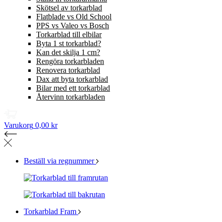
Skötsel av torkarblad
Flatblade vs Old School
PPS vs Valeo vs Bosch
Torkarblad till elbilar
Byta 1 st torkarblad?
Kan det skilja 1 cm?
Rengöra torkarbladen
Renovera torkarblad
Dax att byta torkarblad
Bilar med ett torkarblad
Återvinn torkarbladen
Varukorg
0,00 kr
Beställ via regnummer
Torkarblad Fram