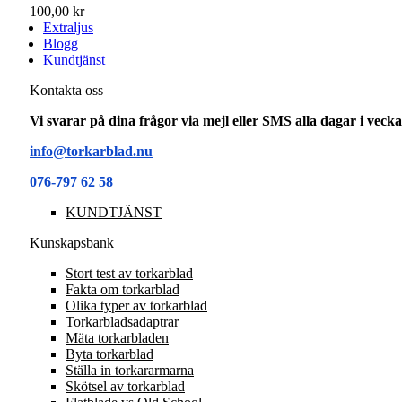
100,00 kr
Extraljus
Blogg
Kundtjänst
Kontakta oss
Vi svarar på dina frågor via mejl eller SMS alla dagar i vec
info@torkarblad.nu
076-797 62 58
KUNDTJÄNST
Kunskapsbank
Stort test av torkarblad
Fakta om torkarblad
Olika typer av torkarblad
Torkarbladsadaptrar
Mäta torkarbladen
Byta torkarblad
Ställa in torkararmarna
Skötsel av torkarblad