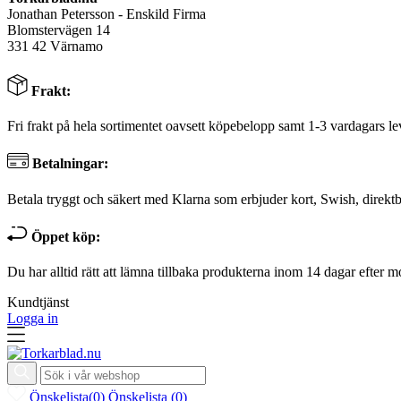
Jonathan Petersson - Enskild Firma
Blomstervägen 14
331 42 Värnamo
Frakt:
Fri frakt på hela sortimentet oavsett köpebelopp samt 1-3 vardagars le
Betalningar:
Betala tryggt och säkert med Klarna som erbjuder kort, Swish, direktb
Öppet köp:
Du har alltid rätt att lämna tillbaka produkterna inom 14 dagar efter m
Kundtjänst
Logga in
Önskelista
(
0
)
Önskelista
(
0
)