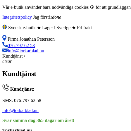
Vår e-butik använder bara nödvändiga cookies 🍪 för att grundläggande
Integritetspolicy
Jag förstår
done
Svensk e-butik ★ Lager i Sverige ★ Fri frakt
Firma Jonathan Petersson
076-797 62 58
info@torkarblad.nu
Kundtjänst
clear
Kundtjänst
Kundtjänst:
SMS: 076-797 62 58
info@torkarblad.nu
Svar samma dag 365 dagar om året!
Torkarblad.nu