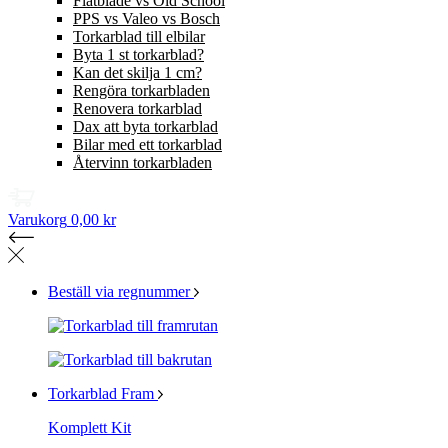
Flatblade vs Old School
PPS vs Valeo vs Bosch
Torkarblad till elbilar
Byta 1 st torkarblad?
Kan det skilja 1 cm?
Rengöra torkarbladen
Renovera torkarblad
Dax att byta torkarblad
Bilar med ett torkarblad
Återvinn torkarbladen
Varukorg
0,00 kr
Beställ via regnummer
Torkarblad Fram
Komplett Kit