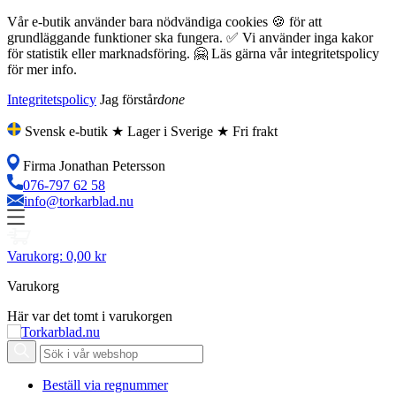
Vår e-butik använder bara nödvändiga cookies 🍪 för att
grundläggande funktioner ska fungera. ✅ Vi använder inga kakor
för statistik eller marknadsföring. 🤗 Läs gärna vår integritetspolicy
för mer info.
Integritetspolicy
Jag förstår
done
Svensk e-butik ★ Lager i Sverige ★ Fri frakt
Firma Jonathan Petersson
076-797 62 58
info@torkarblad.nu
Varukorg:
0,00 kr
Varukorg
Här var det tomt i varukorgen
Beställ via regnummer