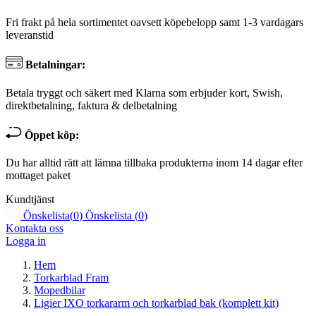
Fri frakt på hela sortimentet oavsett köpebelopp samt 1-3 vardagars
leveranstid
Betalningar:
Betala tryggt och säkert med Klarna som erbjuder kort, Swish,
direktbetalning, faktura & delbetalning
Öppet köp:
Du har alltid rätt att lämna tillbaka produkterna inom 14 dagar efter
mottaget paket
Kundtjänst
Önskelista
(
0
)
Önskelista
(
0
)
Kontakta oss
Logga in
Hem
Torkarblad Fram
Mopedbilar
Ligier IXO torkararm och torkarblad bak (komplett kit)