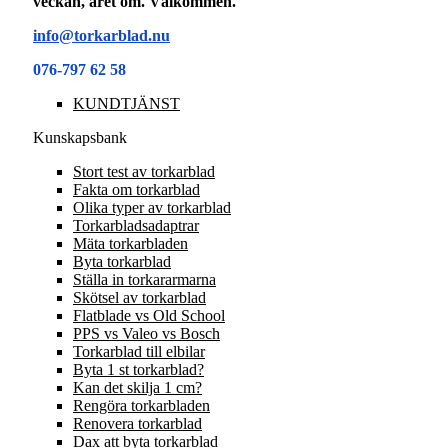
veckan, året om. Välkommen.
info@torkarblad.nu
076-797 62 58
KUNDTJÄNST
Kunskapsbank
Stort test av torkarblad
Fakta om torkarblad
Olika typer av torkarblad
Torkarbladsadaptrar
Mäta torkarbladen
Byta torkarblad
Ställa in torkararmarna
Skötsel av torkarblad
Flatblade vs Old School
PPS vs Valeo vs Bosch
Torkarblad till elbilar
Byta 1 st torkarblad?
Kan det skilja 1 cm?
Rengöra torkarbladen
Renovera torkarblad
Dax att byta torkarblad