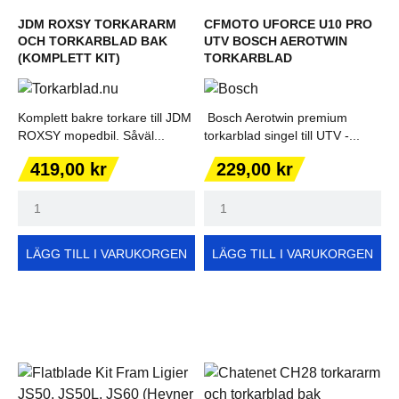
JDM ROXSY TORKARARM
CFMOTO UFORCE U10 PRO
OCH TORKARBLAD BAK
UTV BOSCH AEROTWIN
(KOMPLETT KIT)
TORKARBLAD
Komplett bakre torkare till JDM
Bosch Aerotwin premium
ROXSY mopedbil. Såväl...
torkarblad singel till UTV -...
Pris
Pris
419,00 kr
229,00 kr
LÄGG TILL I VARUKORGEN
LÄGG TILL I VARUKORGEN