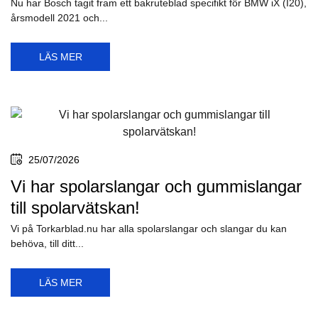
Nu har Bosch tagit fram ett bakruteblad specifikt för BMW iX (I20),
årsmodell 2021 och...
LÄS MER
25/07/2026
Vi har spolarslangar och gummislangar
till spolarvätskan!
Vi på Torkarblad.nu har alla spolarslangar och slangar du kan
behöva, till ditt...
LÄS MER