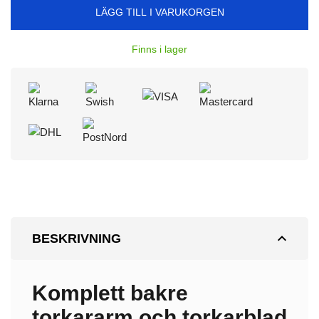
LÄGG TILL I VARUKORGEN
Finns i lager
expand_less
BESKRIVNING
Komplett bakre
torkararm och torkarblad