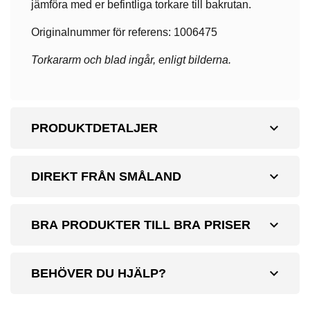
jämföra med er befintliga torkare till bakrutan.
Originalnummer för referens: 1006475
Torkararm och blad ingår, enligt bilderna.
expand_more
PRODUKTDETALJER
expand_more
DIREKT FRÅN SMÅLAND
expand_more
BRA PRODUKTER TILL BRA PRISER
expand_more
BEHÖVER DU HJÄLP?