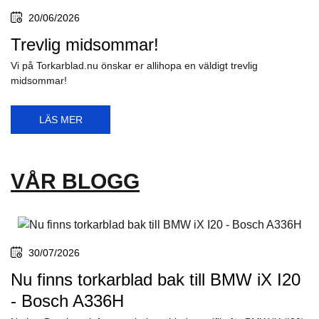
20/06/2026
Trevlig midsommar!
Vi på Torkarblad.nu önskar er allihopa en väldigt trevlig
midsommar!
LÄS MER
VÅR BLOGG
30/07/2026
Nu finns torkarblad bak till BMW iX I20
- Bosch A336H