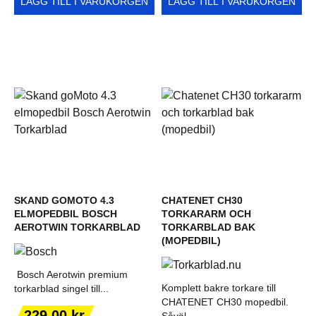
LÄGG TILL I VARUKORGEN
LÄGG TILL I VARUKORGEN
SKAND GOMOTO 4.3
CHATENET CH30
ELMOPEDBIL BOSCH
TORKARARM OCH
AEROTWIN TORKARBLAD
TORKARBLAD BAK
(MOPEDBIL)
Bosch Aerotwin premium
Komplett bakre torkare till
torkarblad singel till...
CHATENET CH30 mopedbil.
Pris
229,00 kr
Såväl...