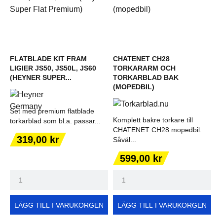
FLATBLADE KIT FRAM
CHATENET CH28
LIGIER JS50, JS50L, JS60
TORKARARM OCH
(HEYNER SUPER...
TORKARBLAD BAK
(MOPEDBIL)
Set med premium flatblade
Komplett bakre torkare till
torkarblad som bl.a. passar...
CHATENET CH28 mopedbil.
Pris
319,00 kr
Såväl...
Pris
599,00 kr
LÄGG TILL I VARUKORGEN
LÄGG TILL I VARUKORGEN