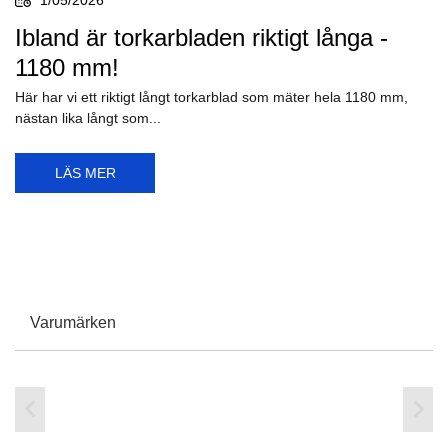
1/05/2026
Ibland är torkarbladen riktigt långa -
1180 mm!
Här har vi ett riktigt långt torkarblad som mäter hela 1180 mm,
nästan lika långt som...
LÄS MER
Varumärken

