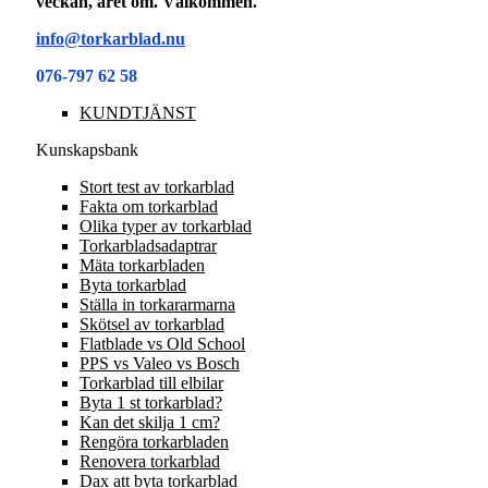
veckan, året om. Välkommen.
info@torkarblad.nu
076-797 62 58
KUNDTJÄNST
Kunskapsbank
Stort test av torkarblad
Fakta om torkarblad
Olika typer av torkarblad
Torkarbladsadaptrar
Mäta torkarbladen
Byta torkarblad
Ställa in torkararmarna
Skötsel av torkarblad
Flatblade vs Old School
PPS vs Valeo vs Bosch
Torkarblad till elbilar
Byta 1 st torkarblad?
Kan det skilja 1 cm?
Rengöra torkarbladen
Renovera torkarblad
Dax att byta torkarblad