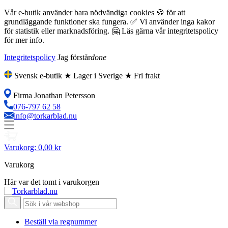
Vår e-butik använder bara nödvändiga cookies 🍪 för att
grundläggande funktioner ska fungera. ✅ Vi använder inga kakor
för statistik eller marknadsföring. 🤗 Läs gärna vår integritetspolicy
för mer info.
Integritetspolicy
Jag förstår
done
Svensk e-butik ★ Lager i Sverige ★ Fri frakt
Firma Jonathan Petersson
076-797 62 58
info@torkarblad.nu
Varukorg:
0,00 kr
Varukorg
Här var det tomt i varukorgen
Beställ via regnummer