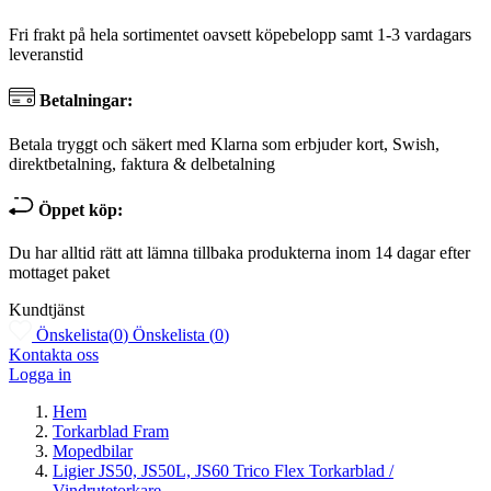
Fri frakt på hela sortimentet oavsett köpebelopp samt 1-3 vardagars
leveranstid
Betalningar:
Betala tryggt och säkert med Klarna som erbjuder kort, Swish,
direktbetalning, faktura & delbetalning
Öppet köp:
Du har alltid rätt att lämna tillbaka produkterna inom 14 dagar efter
mottaget paket
Kundtjänst
Önskelista
(
0
)
Önskelista
(
0
)
Kontakta oss
Logga in
Hem
Torkarblad Fram
Mopedbilar
Ligier JS50, JS50L, JS60 Trico Flex Torkarblad /
Vindrutetorkare