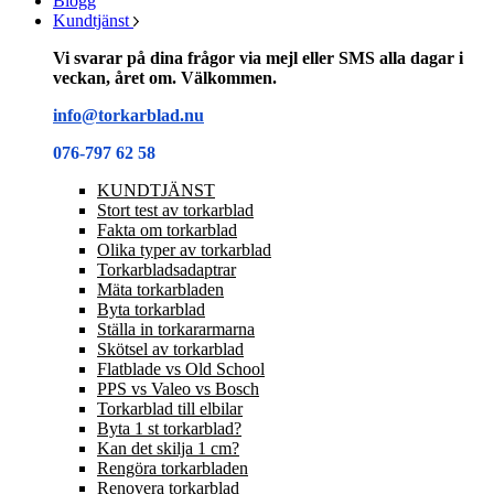
Blogg
Kundtjänst
Vi svarar på dina frågor via mejl eller SMS alla dagar i
veckan, året om. Välkommen.
info@torkarblad.nu
076-797 62 58
KUNDTJÄNST
Stort test av torkarblad
Fakta om torkarblad
Olika typer av torkarblad
Torkarbladsadaptrar
Mäta torkarbladen
Byta torkarblad
Ställa in torkararmarna
Skötsel av torkarblad
Flatblade vs Old School
PPS vs Valeo vs Bosch
Torkarblad till elbilar
Byta 1 st torkarblad?
Kan det skilja 1 cm?
Rengöra torkarbladen
Renovera torkarblad