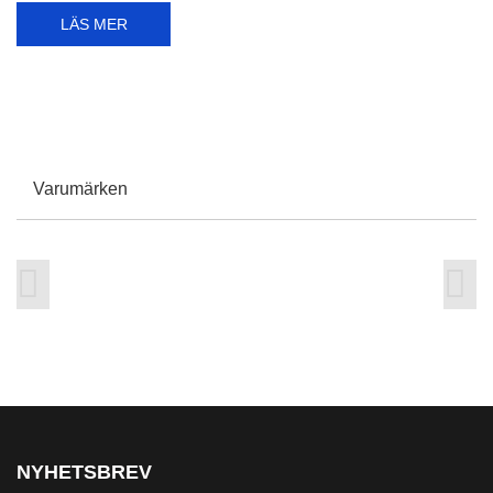
1/05/2026
Ibland är torkarbladen riktigt långa -
1180 mm!
Här har vi ett riktigt långt torkarblad som mäter hela 1180 mm,
nästan lika långt som...
LÄS MER
Varumärken