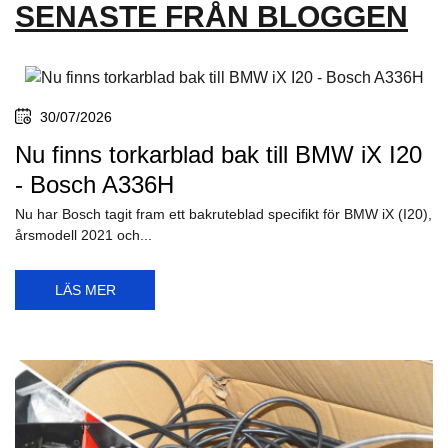
SENASTE FRÅN BLOGGEN
30/07/2026
Nu finns torkarblad bak till BMW iX I20
- Bosch A336H
Nu har Bosch tagit fram ett bakruteblad specifikt för BMW iX (I20),
årsmodell 2021 och...
LÄS MER