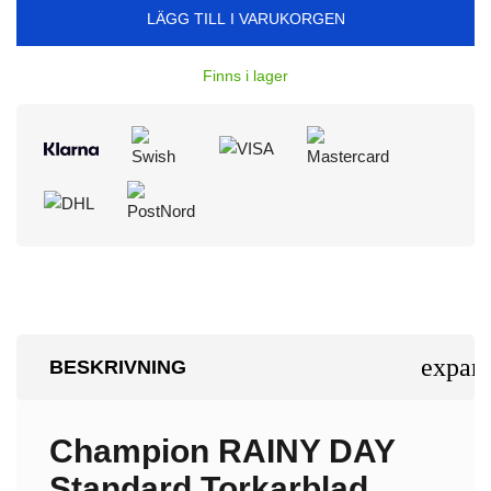
LÄGG TILL I VARUKORGEN
Finns i lager
expan
BESKRIVNING
Champion RAINY DAY
Standard Torkarblad.