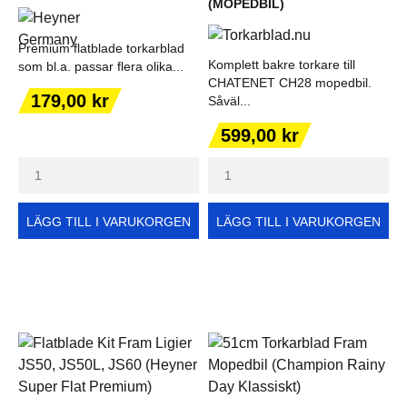
(MOPEDBIL)
Premium flatblade torkarblad
Komplett bakre torkare till
som bl.a. passar flera olika...
CHATENET CH28 mopedbil.
Pris
179,00 kr
Såväl...
Pris
599,00 kr
LÄGG TILL I VARUKORGEN
LÄGG TILL I VARUKORGEN