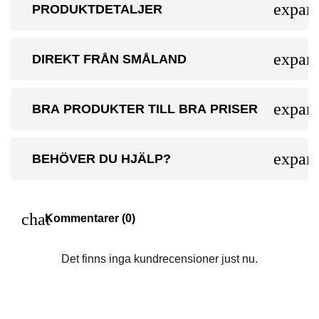
expan
PRODUKTDETALJER
expan
DIREKT FRÅN SMÅLAND
expan
BRA PRODUKTER TILL BRA PRISER
expan
BEHÖVER DU HJÄLP?
chat
Kommentarer (0)
Det finns inga kundrecensioner just nu.