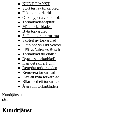
KUNDTJÄNST
Stort test av torkarblad
Fakta om torkarblad
Olika typer av torkarblad
Torkarbladsadaptrar
Mäta torkarbladen
Byta torkarblad
Ställa in torkararmarna
Skötsel av torkarblad
Flatblade vs Old School
PPS vs Valeo vs Bosch
Torkarblad till elbilar
Byta 1 st torkarblad?
Kan det skilja 1 cm?
Rengöra torkarbladen
Renovera torkarblad
Dax att byta torkarblad
Bilar med ett torkarblad
Återvinn torkarbladen
Kundtjänst
clear
Kundtjänst