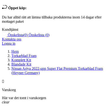
Öppet köp:
Du har alltid rätt att lämna tillbaka produkterna inom 14 dagar efter
mottaget paket
Kundtjänst
Önskelista
(
0
)
Önskelista
(
0
)
Kontakta oss
Logga in
Hem
Torkarblad Fram
Komplett Kit
Blandade Kit
Nissan Ariya 2022-upp Super Flat Premium Torkarblad Fram
(Heyner Germany)

Varukorg
Här var det tomt i varukorgen
clear