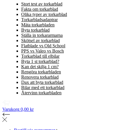
Stort test av torkarblad
Fakta om torkarblad
Olika typer av torkarblad
Torkarbladsadaptrar
Mäta torkarbladen
Byta torkarblad
Ställa in torkararmarna
Skötsel av torkarblad
Flatblade vs Old School
PPS vs Valeo vs Bosch
Torkarblad till elbilar
Byta 1 st torkarblad?
Kan det skilja 1 cm?
Rengöra torkarbladen
Renovera torkarblad
Dax att byta torkarblad
Bilar med ett torkarblad
Återvinn torkarbladen
Varukorg
0,00 kr