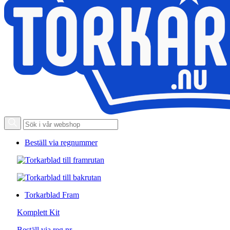
Beställ via regnummer
Torkarblad Fram
Komplett Kit
Beställ via reg.nr