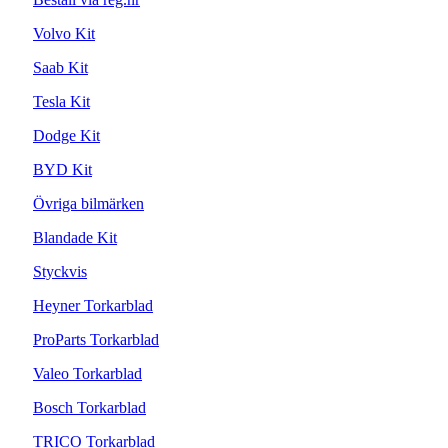
Volvo Kit
Saab Kit
Tesla Kit
Dodge Kit
BYD Kit
Övriga bilmärken
Blandade Kit
Styckvis
Heyner Torkarblad
ProParts Torkarblad
Valeo Torkarblad
Bosch Torkarblad
TRICO Torkarblad