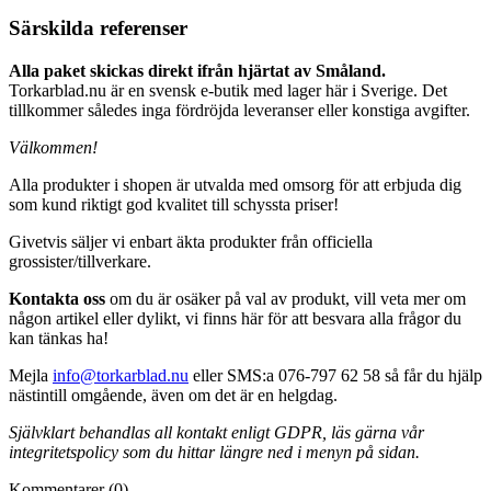
Särskilda referenser
Alla paket skickas direkt ifrån hjärtat av Småland.
Torkarblad.nu är en svensk e-butik med lager här i Sverige. Det
tillkommer således inga fördröjda leveranser eller konstiga avgifter.
Välkommen!
Alla produkter i shopen är utvalda med omsorg för att erbjuda dig
som kund riktigt god kvalitet till schyssta priser!
Givetvis säljer vi enbart äkta produkter från officiella
grossister/tillverkare.
Kontakta oss
om du är osäker på val av produkt, vill veta mer om
någon artikel eller dylikt, vi finns här för att besvara alla frågor du
kan tänkas ha!
Mejla
info@torkarblad.nu
eller SMS:a 076-797 62 58 så får du hjälp
nästintill omgående, även om det är en helgdag.
Självklart behandlas all kontakt enligt GDPR, läs gärna vår
integritetspolicy som du hittar längre ned i menyn på sidan.
Kommentarer (0)