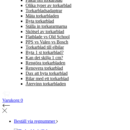
Fakta om torkarblad
Olika typer av torkarblad
Torkarbladsadaptrar
Mäta torkarbladen
Byta torkarblad
Ställa in torkararmarna
Skötsel av torkarblad
Flatblade vs Old School
PPS vs Valeo vs Bosch
Torkarblad till elbilar
Byta 1 st torkarblad?
Kan det skilja 1 cm?
Rengöra torkarbladen
Renovera torkarblad
Dax att byta torkarblad
Bilar med ett torkarblad
Återvinn torkarbladen
Varukorg
0
Beställ via regnummer