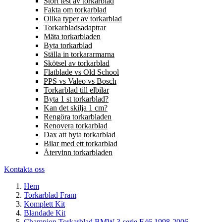
Stort test av torkarblad
Fakta om torkarblad
Olika typer av torkarblad
Torkarbladsadaptrar
Mäta torkarbladen
Byta torkarblad
Ställa in torkararmarna
Skötsel av torkarblad
Flatblade vs Old School
PPS vs Valeo vs Bosch
Torkarblad till elbilar
Byta 1 st torkarblad?
Kan det skilja 1 cm?
Rengöra torkarbladen
Renovera torkarblad
Dax att byta torkarblad
Bilar med ett torkarblad
Återvinn torkarbladen
Kontakta oss
Hem
Torkarblad Fram
Komplett Kit
Blandade Kit
Champion Torkarblad BMW 3-serie E46 1998-2006