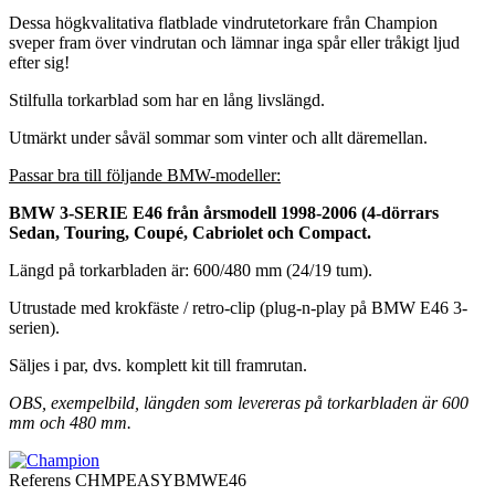
Dessa högkvalitativa flatblade vindrutetorkare från Champion
sveper fram över vindrutan och lämnar inga spår eller tråkigt ljud
efter sig!
Stilfulla torkarblad som har en lång livslängd.
Utmärkt under såväl sommar som vinter och allt däremellan.
Passar bra till följande BMW-modeller:
BMW 3-SERIE E46 från årsmodell 1998-2006 (4-dörrars
Sedan, Touring, Coupé, Cabriolet och Compact.
Längd på torkarbladen är: 600/480 mm (24/19 tum).
Utrustade med krokfäste / retro-clip (plug-n-play på BMW E46 3-
serien).
Säljes i par, dvs. komplett kit till framrutan.
OBS, exempelbild, längden som levereras på torkarbladen är 600
mm och 480 mm.
Referens
CHMPEASYBMWE46