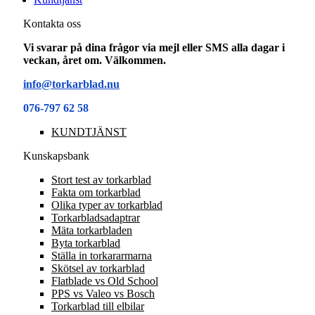
Kontakta oss
Vi svarar på dina frågor via mejl eller SMS alla dagar i
veckan, året om. Välkommen.
info@torkarblad.nu
076-797 62 58
KUNDTJÄNST
Kunskapsbank
Stort test av torkarblad
Fakta om torkarblad
Olika typer av torkarblad
Torkarbladsadaptrar
Mäta torkarbladen
Byta torkarblad
Ställa in torkararmarna
Skötsel av torkarblad
Flatblade vs Old School
PPS vs Valeo vs Bosch
Torkarblad till elbilar