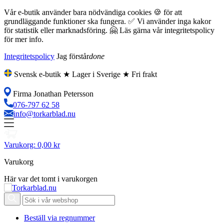
Vår e-butik använder bara nödvändiga cookies 🍪 för att
grundläggande funktioner ska fungera. ✅ Vi använder inga kakor
för statistik eller marknadsföring. 🤗 Läs gärna vår integritetspolicy
för mer info.
Integritetspolicy
Jag förstår
done
Svensk e-butik ★ Lager i Sverige ★ Fri frakt
Firma Jonathan Petersson
076-797 62 58
info@torkarblad.nu
Varukorg:
0,00 kr
Varukorg
Här var det tomt i varukorgen
Beställ via regnummer