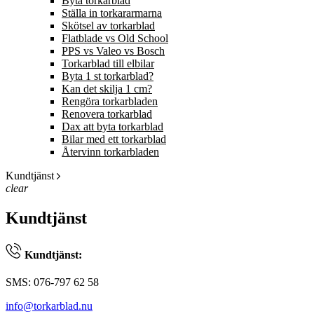
Byta torkarblad
Ställa in torkararmarna
Skötsel av torkarblad
Flatblade vs Old School
PPS vs Valeo vs Bosch
Torkarblad till elbilar
Byta 1 st torkarblad?
Kan det skilja 1 cm?
Rengöra torkarbladen
Renovera torkarblad
Dax att byta torkarblad
Bilar med ett torkarblad
Återvinn torkarbladen
Kundtjänst
clear
Kundtjänst
Kundtjänst:
SMS: 076-797 62 58
info@torkarblad.nu