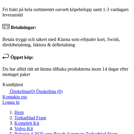
Fri frakt på hela sortimentet oavsett köpebelopp samt 1-3 vardagars
leveranstid
Betalningar:
Betala tryggt och säkert med Klarna som erbjuder kort, Swish,
direktbetalning, faktura & delbetalning
Öppet köp:
Du har alltid rätt att lämna tillbaka produkterna inom 14 dagar efter
mottaget paket
Kundtjänst
Önskelista
(
0
)
Önskelista
(
0
)
Kontakta oss
Logga in
Hem
Torkarblad Fram
Komplett Kit
Volvo Kit
Polestar 4 2025-upp Bosch Aerotwin Torkarblad Fram