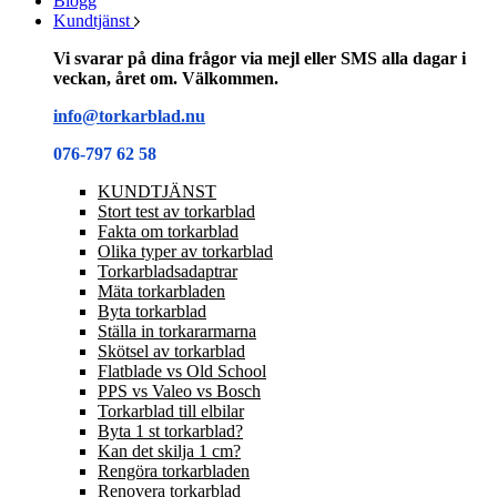
Blogg
Kundtjänst
Vi svarar på dina frågor via mejl eller SMS alla dagar i
veckan, året om. Välkommen.
info@torkarblad.nu
076-797 62 58
KUNDTJÄNST
Stort test av torkarblad
Fakta om torkarblad
Olika typer av torkarblad
Torkarbladsadaptrar
Mäta torkarbladen
Byta torkarblad
Ställa in torkararmarna
Skötsel av torkarblad
Flatblade vs Old School
PPS vs Valeo vs Bosch
Torkarblad till elbilar
Byta 1 st torkarblad?
Kan det skilja 1 cm?
Rengöra torkarbladen
Renovera torkarblad