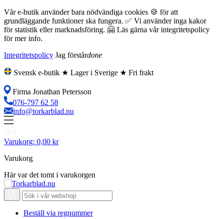
Vår e-butik använder bara nödvändiga cookies 🍪 för att
grundläggande funktioner ska fungera. ✅ Vi använder inga kakor
för statistik eller marknadsföring. 🤗 Läs gärna vår integritetspolicy
för mer info.
Integritetspolicy
Jag förstår
done
Svensk e-butik ★ Lager i Sverige ★ Fri frakt
Firma Jonathan Petersson
076-797 62 58
info@torkarblad.nu
Varukorg:
0,00 kr
Varukorg
Här var det tomt i varukorgen
Beställ via regnummer