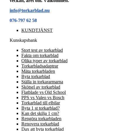
veckan, året om. Välkommen.
info@torkarblad.nu
076-797 62 58
KUNDTJÄNST
Kunskapsbank
Stort test av torkarblad
Fakta om torkarblad
Olika typer av torkarblad
Torkarbladsadaptrar
Mäta torkarbladen
Byta torkarblad
Ställa in torkararmarna
Skötsel av torkarblad
Flatblade vs Old School
PPS vs Valeo vs Bosch
Torkarblad till elbilar
Byta 1 st torkarblad?
Kan det skilja 1 cm?
Rengöra torkarbladen
Renovera torkarblad
Dax att byta torkarblad