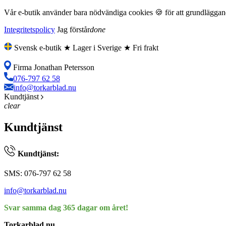
Vår e-butik använder bara nödvändiga cookies 🍪 för att grundläggande
Integritetspolicy
Jag förstår
done
Svensk e-butik ★ Lager i Sverige ★ Fri frakt
Firma Jonathan Petersson
076-797 62 58
info@torkarblad.nu
Kundtjänst
clear
Kundtjänst
Kundtjänst:
SMS: 076-797 62 58
info@torkarblad.nu
Svar samma dag 365 dagar om året!
Torkarblad.nu