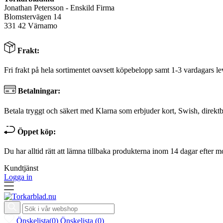
Jonathan Petersson - Enskild Firma
Blomstervägen 14
331 42 Värnamo
Frakt:
Fri frakt på hela sortimentet oavsett köpebelopp samt 1-3 vardagars le
Betalningar:
Betala tryggt och säkert med Klarna som erbjuder kort, Swish, direktb
Öppet köp:
Du har alltid rätt att lämna tillbaka produkterna inom 14 dagar efter m
Kundtjänst
Logga in
Önskelista
(
0
)
Önskelista
(
0
)