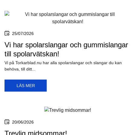
30/07/2026
Nu finns torkarblad bak till BMW iX I20
- Bosch A336H
Nu har Bosch tagit fram ett bakruteblad specifikt för BMW iX (I20),
årsmodell 2021 och...
LÄS MER
25/07/2026
Vi har spolarslangar och gummislangar
till spolarvätskan!