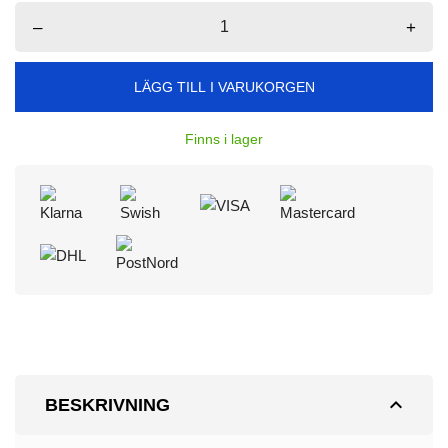
–
+
LÄGG TILL I VARUKORGEN
Finns i lager
expand_less
BESKRIVNING