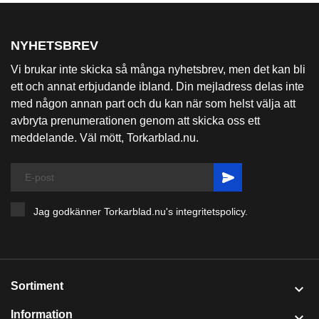
1/05/2026
Ibland är torkarbladen riktigt långa -
1180 mm!
Här har vi ett riktigt långt torkarblad som mäter hela 1180 mm,
nästan lika långt som...
LÄS MER
Varumärken

