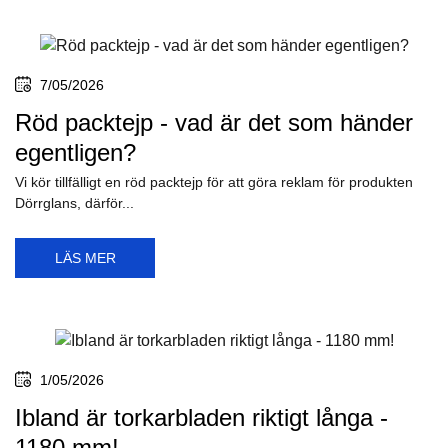
20/06/2026
Trevlig midsommar!
Vi på Torkarblad.nu önskar er allihopa en väldigt trevlig
midsommar!
LÄS MER
12/05/2026
Betala med Apple Pay här i butiken
Nu kan du betala med populära, smidiga och säkra Apple Pay här
i butiken på Torkarblad.nu.