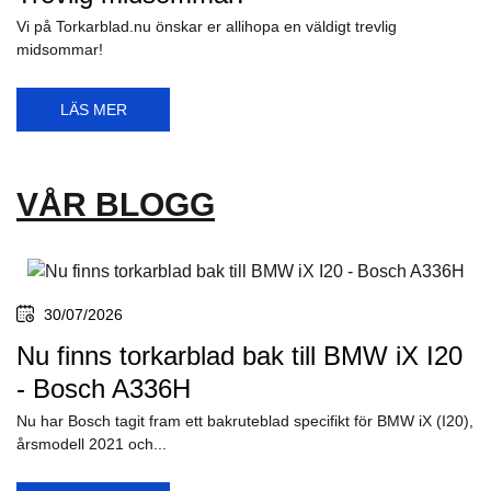
Vi på Torkarblad.nu har alla spolarslangar och slangar du kan
behöva, till ditt...
LÄS MER
20/06/2026
Trevlig midsommar!
Vi på Torkarblad.nu önskar er allihopa en väldigt trevlig
midsommar!
LÄS MER