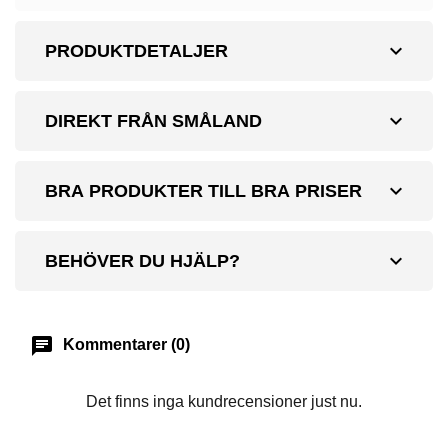
expand_more
PRODUKTDETALJER
expand_more
DIREKT FRÅN SMÅLAND
expand_more
BRA PRODUKTER TILL BRA PRISER
expand_more
BEHÖVER DU HJÄLP?
chat
Kommentarer (0)
Det finns inga kundrecensioner just nu.