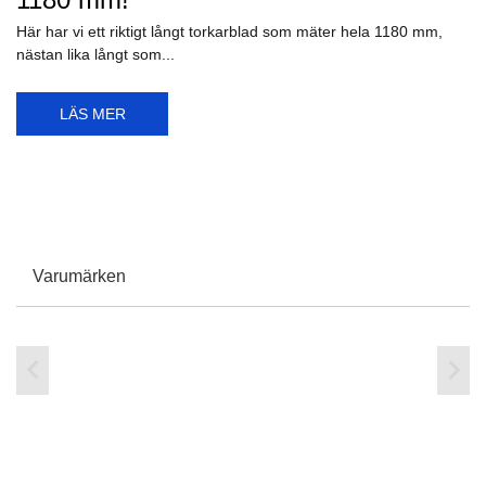
LÄS MER
7/05/2026
Röd packtejp - vad är det som händer
egentligen?
Vi kör tillfälligt en röd packtejp för att göra reklam för produkten
Dörrglans, därför...
LÄS MER