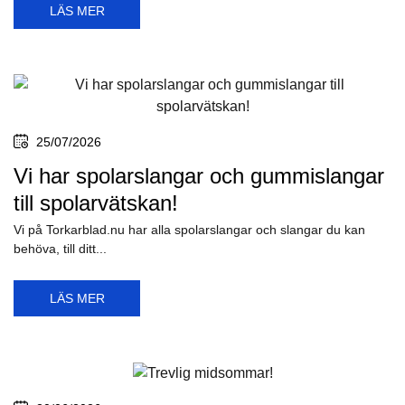
VÅR BLOGG
30/07/2026
Nu finns torkarblad bak till BMW iX I20
- Bosch A336H