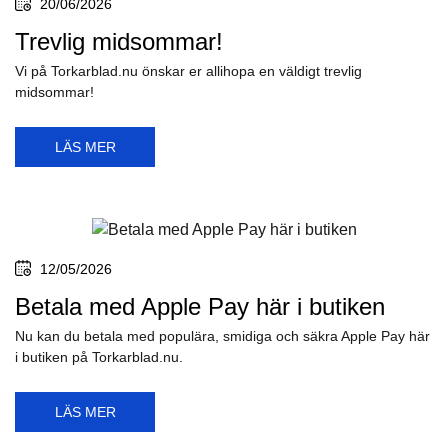
Nu har Bosch tagit fram ett bakruteblad specifikt för BMW iX (I20),
årsmodell 2021 och...
LÄS MER
25/07/2026
Vi har spolarslangar och gummislangar
till spolarvätskan!
Vi på Torkarblad.nu har alla spolarslangar och slangar du kan
behöva, till ditt...
LÄS MER