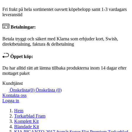
Fri frakt på hela sortimentet oavsett köpebelopp samt 1-3 vardagars
leveranstid
Betalningar:
Betala tryggt och säkert med Klarna som erbjuder kort, Swish,
direktbetalning, faktura & delbetalning
Öppet köp:
Du har alltid rätt att lämna tillbaka produkterna inom 14 dagar efter
mottaget paket
Kundtjänst
Önskelista
(
0
)
Önskelista
(
0
)
Kontakta oss
Logga in
Hem
Torkarblad Fram
Komplett Kit
Blandade Kit
KIA PICANTO 2017-framåt Super Flat Premium Torkarblad