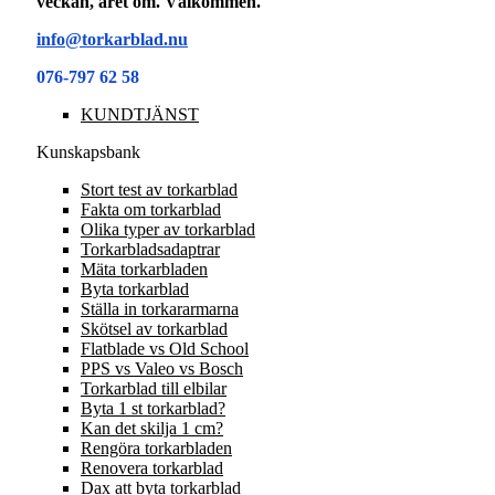
veckan, året om. Välkommen.
info@torkarblad.nu
076-797 62 58
KUNDTJÄNST
Kunskapsbank
Stort test av torkarblad
Fakta om torkarblad
Olika typer av torkarblad
Torkarbladsadaptrar
Mäta torkarbladen
Byta torkarblad
Ställa in torkararmarna
Skötsel av torkarblad
Flatblade vs Old School
PPS vs Valeo vs Bosch
Torkarblad till elbilar
Byta 1 st torkarblad?
Kan det skilja 1 cm?
Rengöra torkarbladen
Renovera torkarblad
Dax att byta torkarblad