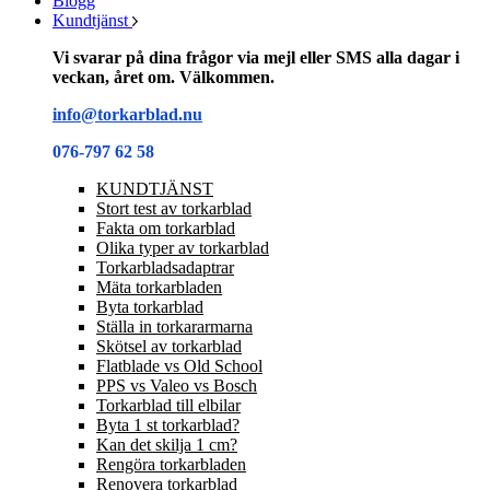
Blogg
Kundtjänst
Vi svarar på dina frågor via mejl eller SMS alla dagar i
veckan, året om. Välkommen.
info@torkarblad.nu
076-797 62 58
KUNDTJÄNST
Stort test av torkarblad
Fakta om torkarblad
Olika typer av torkarblad
Torkarbladsadaptrar
Mäta torkarbladen
Byta torkarblad
Ställa in torkararmarna
Skötsel av torkarblad
Flatblade vs Old School
PPS vs Valeo vs Bosch
Torkarblad till elbilar
Byta 1 st torkarblad?
Kan det skilja 1 cm?
Rengöra torkarbladen
Renovera torkarblad