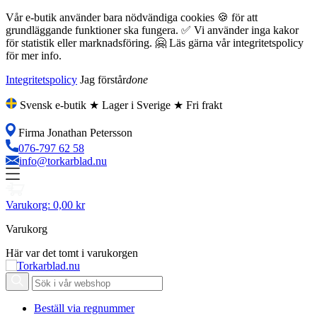
Vår e-butik använder bara nödvändiga cookies 🍪 för att
grundläggande funktioner ska fungera. ✅ Vi använder inga kakor
för statistik eller marknadsföring. 🤗 Läs gärna vår integritetspolicy
för mer info.
Integritetspolicy
Jag förstår
done
Svensk e-butik ★ Lager i Sverige ★ Fri frakt
Firma Jonathan Petersson
076-797 62 58
info@torkarblad.nu
Varukorg:
0,00 kr
Varukorg
Här var det tomt i varukorgen
Beställ via regnummer