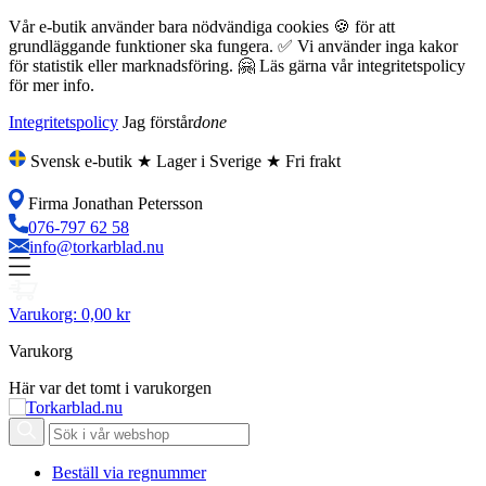
Vår e-butik använder bara nödvändiga cookies 🍪 för att
grundläggande funktioner ska fungera. ✅ Vi använder inga kakor
för statistik eller marknadsföring. 🤗 Läs gärna vår integritetspolicy
för mer info.
Integritetspolicy
Jag förstår
done
Svensk e-butik ★ Lager i Sverige ★ Fri frakt
Firma Jonathan Petersson
076-797 62 58
info@torkarblad.nu
Varukorg:
0,00 kr
Varukorg
Här var det tomt i varukorgen
Beställ via regnummer