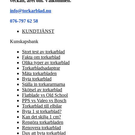
veckan, året om. Välkommen.
info@torkarblad.nu
076-797 62 58
KUNDTJÄNST
Kunskapsbank
Stort test av torkarblad
Fakta om torkarblad
Olika typer av torkarblad
Torkarbladsadaptrar
Mäta torkarbladen
Byta torkarblad
Ställa in torkararmarna
Skötsel av torkarblad
Flatblade vs Old School
PPS vs Valeo vs Bosch
Torkarblad till elbilar
Byta 1 st torkarblad?
Kan det skilja 1 cm?
Rengöra torkarbladen
Renovera torkarblad
Dax att byta torkarblad