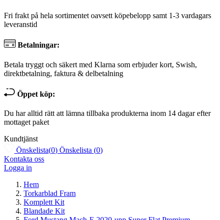
Fri frakt på hela sortimentet oavsett köpebelopp samt 1-3 vardagars
leveranstid
Betalningar:
Betala tryggt och säkert med Klarna som erbjuder kort, Swish,
direktbetalning, faktura & delbetalning
Öppet köp:
Du har alltid rätt att lämna tillbaka produkterna inom 14 dagar efter
mottaget paket
Kundtjänst
Önskelista
(
0
)
Önskelista
(
0
)
Kontakta oss
Logga in
Hem
Torkarblad Fram
Komplett Kit
Blandade Kit
Ford Mustang Mach-E 2020-upp Super Flat Premium