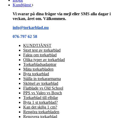
Blogg
Kundtjänst
Vi svarar på dina frågor via mejl eller SMS alla dagar i
veckan, året om. Välkommen.
info@torkarblad.nu
076-797 62 58
KUNDTJÄNST
Stort test av torkarblad
Fakta om torkarblad
Olika typer av torkarblad
Torkarbladsadaptrar
Mäta torkarbladen
Byta torkarblad
Ställa in torkararmarna
Skötsel av torkarblad
Flatblade vs Old School
PPS vs Valeo vs Bosch
Torkarblad till elbilar
Byta 1 st torkarblad?
Kan det skilja 1 cm?
Rengöra torkarbladen
Renovera torkarblad