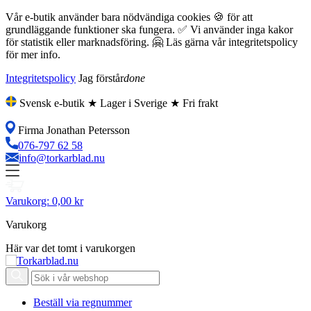
Vår e-butik använder bara nödvändiga cookies 🍪 för att
grundläggande funktioner ska fungera. ✅ Vi använder inga kakor
för statistik eller marknadsföring. 🤗 Läs gärna vår integritetspolicy
för mer info.
Integritetspolicy
Jag förstår
done
Svensk e-butik ★ Lager i Sverige ★ Fri frakt
Firma Jonathan Petersson
076-797 62 58
info@torkarblad.nu
Varukorg:
0,00 kr
Varukorg
Här var det tomt i varukorgen
Beställ via regnummer