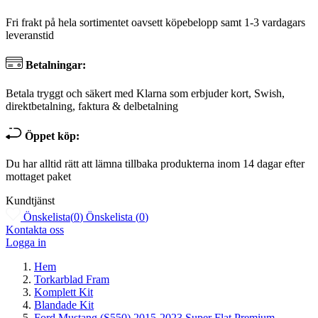
Fri frakt på hela sortimentet oavsett köpebelopp samt 1-3 vardagars
leveranstid
Betalningar:
Betala tryggt och säkert med Klarna som erbjuder kort, Swish,
direktbetalning, faktura & delbetalning
Öppet köp:
Du har alltid rätt att lämna tillbaka produkterna inom 14 dagar efter
mottaget paket
Kundtjänst
Önskelista
(
0
)
Önskelista
(
0
)
Kontakta oss
Logga in
Hem
Torkarblad Fram
Komplett Kit
Blandade Kit
Ford Mustang (S550) 2015-2023 Super Flat Premium