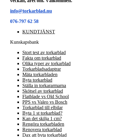
veckan, året om. Välkommen.
info@torkarblad.nu
076-797 62 58
KUNDTJÄNST
Kunskapsbank
Stort test av torkarblad
Fakta om torkarblad
Olika typer av torkarblad
Torkarbladsadaptrar
Mäta torkarbladen
Byta torkarblad
Ställa in torkararmarna
Skötsel av torkarblad
Flatblade vs Old School
PPS vs Valeo vs Bosch
Torkarblad till elbilar
Byta 1 st torkarblad?
Kan det skilja 1 cm?
Rengöra torkarbladen
Renovera torkarblad
Dax att byta torkarblad