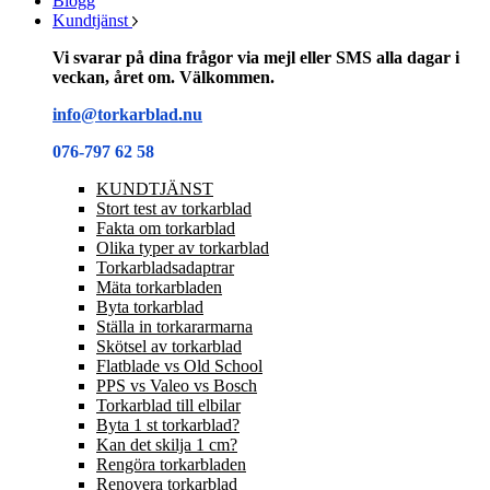
Blogg
Kundtjänst
Vi svarar på dina frågor via mejl eller SMS alla dagar i
veckan, året om. Välkommen.
info@torkarblad.nu
076-797 62 58
KUNDTJÄNST
Stort test av torkarblad
Fakta om torkarblad
Olika typer av torkarblad
Torkarbladsadaptrar
Mäta torkarbladen
Byta torkarblad
Ställa in torkararmarna
Skötsel av torkarblad
Flatblade vs Old School
PPS vs Valeo vs Bosch
Torkarblad till elbilar
Byta 1 st torkarblad?
Kan det skilja 1 cm?
Rengöra torkarbladen
Renovera torkarblad