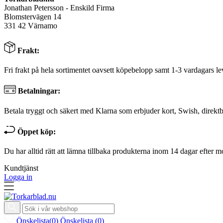
Jonathan Petersson - Enskild Firma
Blomstervägen 14
331 42 Värnamo
Frakt:
Fri frakt på hela sortimentet oavsett köpebelopp samt 1-3 vardagars le
Betalningar:
Betala tryggt och säkert med Klarna som erbjuder kort, Swish, direktb
Öppet köp:
Du har alltid rätt att lämna tillbaka produkterna inom 14 dagar efter m
Kundtjänst
Logga in
Önskelista
(
0
)
Önskelista
(
0
)