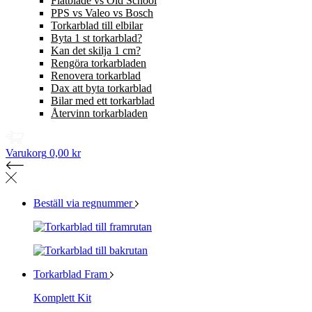
Flatblade vs Old School
PPS vs Valeo vs Bosch
Torkarblad till elbilar
Byta 1 st torkarblad?
Kan det skilja 1 cm?
Rengöra torkarbladen
Renovera torkarblad
Dax att byta torkarblad
Bilar med ett torkarblad
Återvinn torkarbladen
Varukorg
0,00 kr
Beställ via regnummer
Torkarblad Fram
Komplett Kit