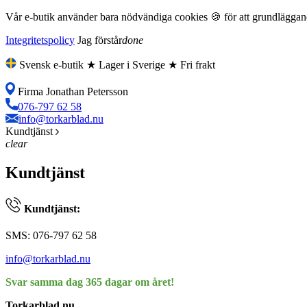
Vår e-butik använder bara nödvändiga cookies 🍪 för att grundläggande
Integritetspolicy
Jag förstår
done
Svensk e-butik ★ Lager i Sverige ★ Fri frakt
Firma Jonathan Petersson
076-797 62 58
info@torkarblad.nu
Kundtjänst
clear
Kundtjänst
Kundtjänst:
SMS: 076-797 62 58
info@torkarblad.nu
Svar samma dag 365 dagar om året!
Torkarblad.nu