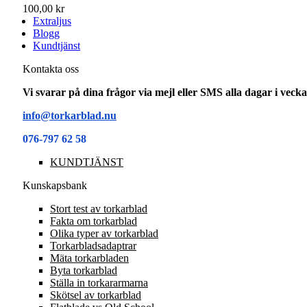
100,00 kr
Extraljus
Blogg
Kundtjänst
Kontakta oss
Vi svarar på dina frågor via mejl eller SMS alla dagar i vec
info@torkarblad.nu
076-797 62 58
KUNDTJÄNST
Kunskapsbank
Stort test av torkarblad
Fakta om torkarblad
Olika typer av torkarblad
Torkarbladsadaptrar
Mäta torkarbladen
Byta torkarblad
Ställa in torkararmarna
Skötsel av torkarblad