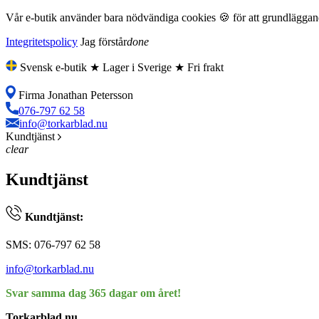
Vår e-butik använder bara nödvändiga cookies 🍪 för att grundläggande
Integritetspolicy
Jag förstår
done
Svensk e-butik ★ Lager i Sverige ★ Fri frakt
Firma Jonathan Petersson
076-797 62 58
info@torkarblad.nu
Kundtjänst
clear
Kundtjänst
Kundtjänst:
SMS: 076-797 62 58
info@torkarblad.nu
Svar samma dag 365 dagar om året!
Torkarblad.nu