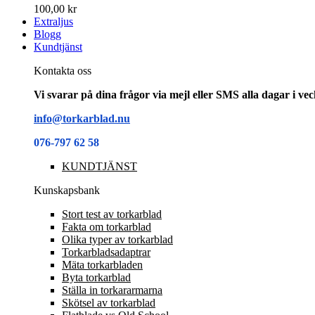
100,00 kr
Extraljus
Blogg
Kundtjänst
Kontakta oss
Vi svarar på dina frågor via mejl eller SMS alla dagar i v
info@torkarblad.nu
076-797 62 58
KUNDTJÄNST
Kunskapsbank
Stort test av torkarblad
Fakta om torkarblad
Olika typer av torkarblad
Torkarbladsadaptrar
Mäta torkarbladen
Byta torkarblad
Ställa in torkararmarna
Skötsel av torkarblad