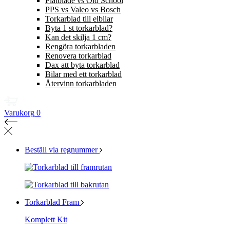
Flatblade vs Old School
PPS vs Valeo vs Bosch
Torkarblad till elbilar
Byta 1 st torkarblad?
Kan det skilja 1 cm?
Rengöra torkarbladen
Renovera torkarblad
Dax att byta torkarblad
Bilar med ett torkarblad
Återvinn torkarbladen
Varukorg
0
Beställ via regnummer
Torkarblad Fram
Komplett Kit