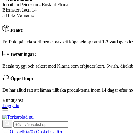
Jonathan Petersson - Enskild Firma
Blomstervägen 14
331 42 Värnamo
Frakt:
Fri frakt på hela sortimentet oavsett köpebelopp samt 1-3 vardagars le
Betalningar:
Betala tryggt och säkert med Klarna som erbjuder kort, Swish, direktb
Öppet köp:
Du har alltid rätt att lämna tillbaka produkterna inom 14 dagar efter m
Kundtjänst
Logga in
Önskelista
(
0
)
Önskelista
(
0
)