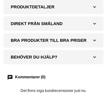
expand_more
PRODUKTDETALJER
expand_more
DIREKT FRÅN SMÅLAND
expand_more
BRA PRODUKTER TILL BRA PRISER
expand_more
BEHÖVER DU HJÄLP?
chat
Kommentarer (0)
Det finns inga kundrecensioner just nu.