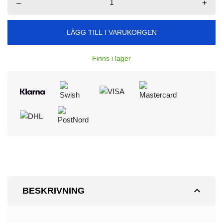
–
+
LÄGG TILL I VARUKORGEN
Finns i lager
expand_less
BESKRIVNING