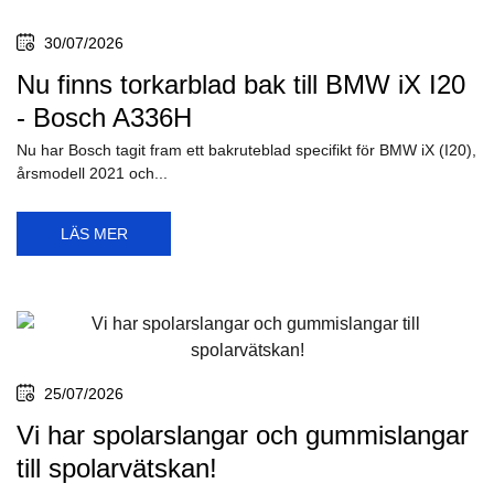
30/07/2026
Nu finns torkarblad bak till BMW iX I20
- Bosch A336H
Nu har Bosch tagit fram ett bakruteblad specifikt för BMW iX (I20),
årsmodell 2021 och...
LÄS MER
25/07/2026
Vi har spolarslangar och gummislangar
till spolarvätskan!