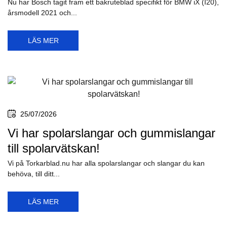
Nu har Bosch tagit fram ett bakruteblad specifikt för BMW iX (I20),
årsmodell 2021 och...
LÄS MER
25/07/2026
Vi har spolarslangar och gummislangar
till spolarvätskan!
Vi på Torkarblad.nu har alla spolarslangar och slangar du kan
behöva, till ditt...
LÄS MER