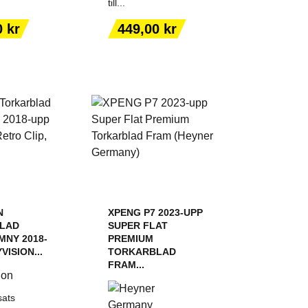
till...
 TILL I
LÄGG TILL I
KORGEN
VARUKORGEN
Pris
0 kr
449,00 kr
N
XPENG P7 2023-UPP
LAD
SUPER FLAT
MNY 2018-
PREMIUM
VISION...
TORKARBLAD
FRAM...
sats