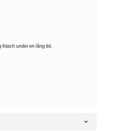
 fräsch under en lång tid.
expand_more