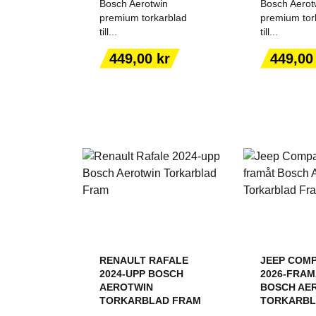
Bosch Aerotwin
Bosch Aerot
premium torkarblad
premium tor
till...
till...
LÄGG TILL I
LÄGG T
Pris
Pris
449,00 kr
449,00
VARUKORGEN
VARUK
RENAULT RAFALE
JEEP COMPA
2024-UPP BOSCH
2026-FRA
AEROTWIN
BOSCH AE
TORKARBLAD FRAM
TORKARBL