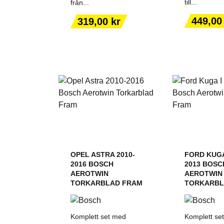
till...
från...
LÄGG TILL I
LÄGG T
VARUKORGEN
VARUK
Pris
Pris
449,00
319,00 kr
OPEL ASTRA 2010-
FORD KUGA 
2016 BOSCH
2013 BOSC
AEROTWIN
AEROTWIN
TORKARBLAD FRAM
TORKARBL
Komplett set med
Komplett se