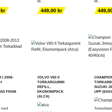
till...
till...
ILL I
LÄGG TILL I
LÄGG
ORGEN
VARUKORGEN
VARU
Pris
Pris
 kr
449,00 kr
449,0
I 2008-
VOLVO V60 II
CHAMPIO
H
TORKARGUMMI
TORKARB
REFILL,
SUZUKI JI
AD FRAM
EKONOMIPACK
UPP (EASY
(ALCA)
t med
Torkarblad