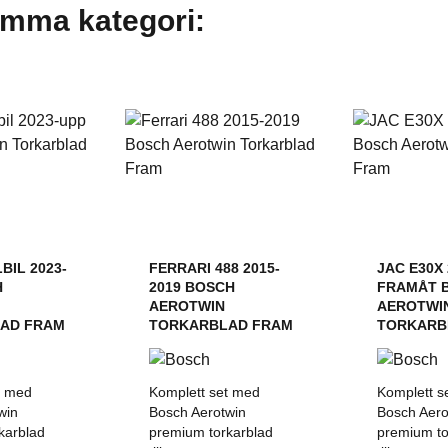
amma kategori:
BIL 2023-
FERRARI 488 2015-
JAC E30X 
H
2019 BOSCH
FRAMÅT 
AEROTWIN
AEROTWI
AD FRAM
TORKARBLAD FRAM
TORKARB
t med
Komplett set med
Komplett s
win
Bosch Aerotwin
Bosch Aero
karblad
premium torkarblad
premium to