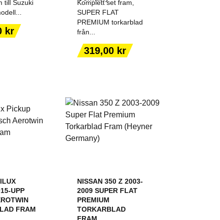
till Suzuki
Komplett set fram,
dell...
SUPER FLAT
PREMIUM torkarblad
0 kr
från...
 TILL I
LÄGG TILL I
KORGEN
VARUKORGEN
Pris
319,00 kr
ILUX
NISSAN 350 Z 2003-
015-UPP
2009 SUPER FLAT
EROTWIN
PREMIUM
LAD FRAM
TORKARBLAD
FRAM...