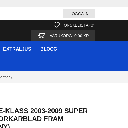
LOGGA IN
ÖNSKELISTA
(
0
)
VARUKORG:
0,00 KR
EXTRALJUS
BLOGG
Germany)
E-KLASS 2003-2009 SUPER
TORKARBLAD FRAM
NY)