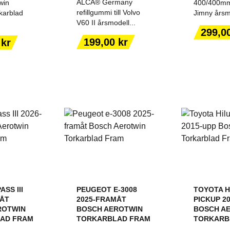
ALCA® Germany
win
400/400mm 
refillgummi till Volvo
karblad
Jimny årsmo
V60 II årsmodell...
Pris
299,0
ILL I
LÄGG TILL I
LÄGG
Pris
199,00 kr
 kr
ORGEN
VARUKORGEN
VARU
SS III
PEUGEOT E-3008
TOYOTA H
MÅT
2025-FRAMÅT
PICKUP 2
ROTWIN
BOSCH AEROTWIN
BOSCH A
AD FRAM
TORKARBLAD FRAM
TORKARB