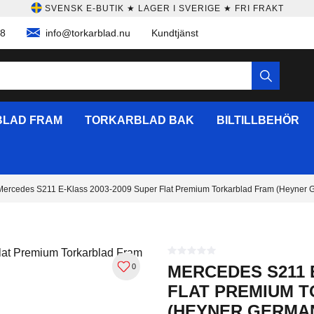
SVENSK E-BUTIK ★ LAGER I SVERIGE ★ FRI FRAKT
58
info@torkarblad.nu
Kundtjänst
LAD FRAM
TORKARBLAD BAK
BILTILLBEHÖR
Mercedes S211 E-Klass 2003-2009 Super Flat Premium Torkarblad Fram (Heyner 
0
MERCEDES S211 
FLAT PREMIUM 
(HEYNER GERMA