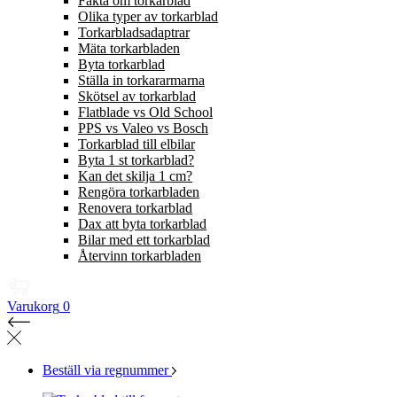
Fakta om torkarblad
Olika typer av torkarblad
Torkarbladsadaptrar
Mäta torkarbladen
Byta torkarblad
Ställa in torkararmarna
Skötsel av torkarblad
Flatblade vs Old School
PPS vs Valeo vs Bosch
Torkarblad till elbilar
Byta 1 st torkarblad?
Kan det skilja 1 cm?
Rengöra torkarbladen
Renovera torkarblad
Dax att byta torkarblad
Bilar med ett torkarblad
Återvinn torkarbladen
Varukorg
0
Beställ via regnummer