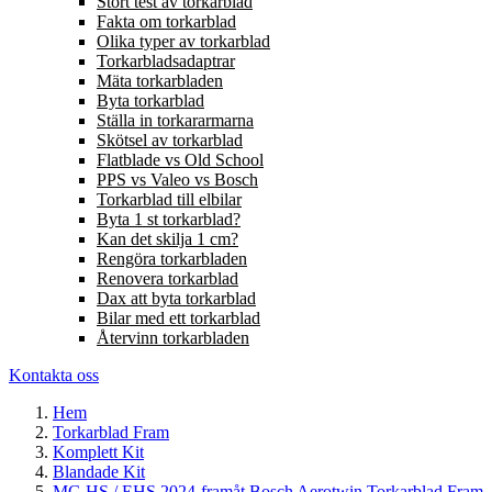
Stort test av torkarblad
Fakta om torkarblad
Olika typer av torkarblad
Torkarbladsadaptrar
Mäta torkarbladen
Byta torkarblad
Ställa in torkararmarna
Skötsel av torkarblad
Flatblade vs Old School
PPS vs Valeo vs Bosch
Torkarblad till elbilar
Byta 1 st torkarblad?
Kan det skilja 1 cm?
Rengöra torkarbladen
Renovera torkarblad
Dax att byta torkarblad
Bilar med ett torkarblad
Återvinn torkarbladen
Kontakta oss
Hem
Torkarblad Fram
Komplett Kit
Blandade Kit
MG HS / EHS 2024-framåt Bosch Aerotwin Torkarblad Fram