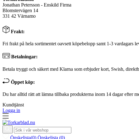
Jonathan Petersson - Enskild Firma
Blomstervägen 14
331 42 Värnamo
Frakt:
Fri frakt på hela sortimentet oavsett köpebelopp samt 1-3 vardagars le
Betalningar:
Betala tryggt och säkert med Klarna som erbjuder kort, Swish, direktb
Öppet köp:
Du har alltid rätt att lämna tillbaka produkterna inom 14 dagar efter m
Kundtjänst
Logga in
Önskelista
(
0
)
Önskelista
(
0
)