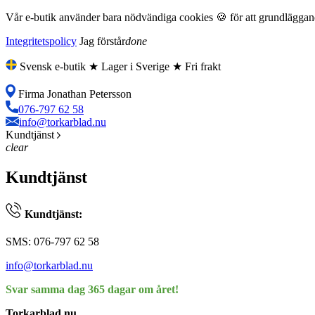
Vår e-butik använder bara nödvändiga cookies 🍪 för att grundläggande
Integritetspolicy
Jag förstår
done
Svensk e-butik ★ Lager i Sverige ★ Fri frakt
Firma Jonathan Petersson
076-797 62 58
info@torkarblad.nu
Kundtjänst
clear
Kundtjänst
Kundtjänst:
SMS: 076-797 62 58
info@torkarblad.nu
Svar samma dag 365 dagar om året!
Torkarblad.nu