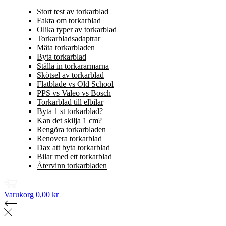
Stort test av torkarblad
Fakta om torkarblad
Olika typer av torkarblad
Torkarbladsadaptrar
Mäta torkarbladen
Byta torkarblad
Ställa in torkararmarna
Skötsel av torkarblad
Flatblade vs Old School
PPS vs Valeo vs Bosch
Torkarblad till elbilar
Byta 1 st torkarblad?
Kan det skilja 1 cm?
Rengöra torkarbladen
Renovera torkarblad
Dax att byta torkarblad
Bilar med ett torkarblad
Återvinn torkarbladen
Varukorg
0,00 kr